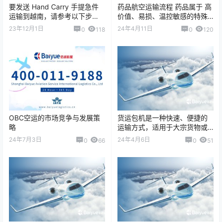
要发送 Hand Carry 手提急件
药品航空运输流程 药品属于 高
运输到越南，请参考以下步
价值、易损、温控敏感的特殊
骤： 1. 选择一家靠谱的 Hand
货物，在空运过程中需要严格
23年12月1日
24年4月11日
0
118
0
120
Carry 服务快递…
遵守运输规范，以确保药品质
量和安全。 …
OBC空运的市场竞争与发展策
货运包机是一种快速、便捷的
略
运输方式，适用于大宗货物或
者特殊货物的运输需求。货运
24年7月3日
24年4月6日
0
66
0
51
包机的运费主要取决于货物的
重量、体积、运输…