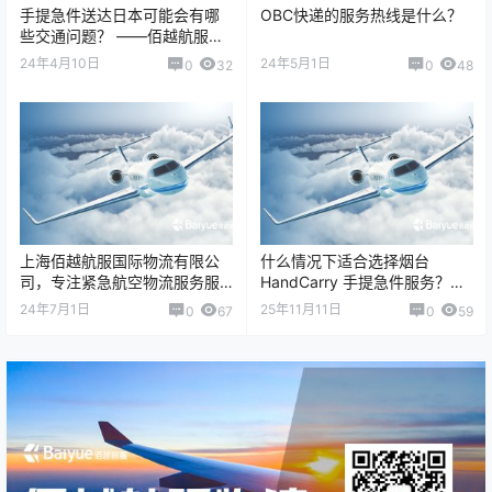
手提急件送达日本可能会有哪
OBC快递的服务热线是什么？
些交通问题？ ——佰越航服
（Baiyue Logistics）带您了
24年4月10日
24年5月1日
0
32
0
48
解…
上海佰越航服国际物流有限公
什么情况下适合选择烟台
司，专注紧急航空物流服务服
HandCarry 手提急件服务？
务10+年，我们的主营业务涵盖
——当时效与安全都至关重要
24年7月1日
25年11月11日
0
67
0
59
了国际/国内紧急航空货运、On
时，选择专…
Boa…