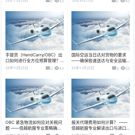
25年11月25日
24年4月23日
0
43
0
40
航服是行业优选方案…
高价值、生物活…
手提货（HandCarry/OBC）出
国际空运当日达对货物的要求
口如何进行全方位预算管理？
——确保极速送达与安全运输
——佰越航服为企业提供可
（佰越航服专业指南） 国际空
25年11月25日
25年11月25日
0
43
0
53
控、透…
运当日达（Sa…
OBC 紧急物流如何应对关税问
报关代理费用如何计算？ ——
题 ——佰越航服专业策略确保
佰越航服专业解读出口与进口
紧急货物快速通关与合规交付
报关费用构成 报关代理费用是