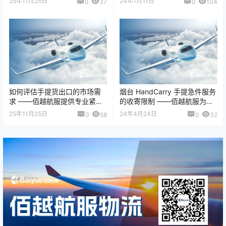
25年11月25日
24年1月11日
0
37
0
104
OBC（O…
企业在国际物流…
如何评估手提货出口的市场需
烟台 HandCarry 手提急件服务
求 ——佰越航服提供专业紧急
的收寄限制 ——佰越航服为客
物流市场分析方法 手提货出口
户提供安全、快速的紧急运输
25年11月25日
24年4月24日
0
58
0
32
（Hand C…
规范…