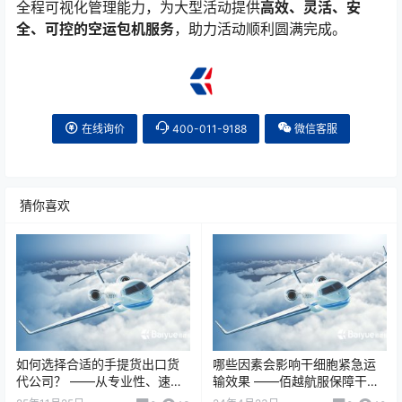
全程可视化管理能力，为大型活动提供
高效、灵活、安
全、可控的空运包机服务
，助力活动顺利圆满完成。
在线询价
400-011-9188
微信客服
猜你喜欢
如何选择合适的手提货出口货
哪些因素会影响干细胞紧急运
代公司？ ——从专业性、速
输效果 ——佰越航服保障干细
度、安全性等维度判断，佰越
胞高效、安全运输 干细胞作为