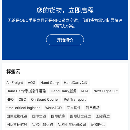
您的货物，立即启程
无论是OBC手提急件还是NFO紧急空运，我们将为您定制最快速
的解决方案。
开始询价
标签云
Air Freight
AOG
Hand Carry
HandCarry公司
Hand Carry手提急件运输
Hand Carry服务
IATA
Next Flight Out
NFO
OBC
On Board Courier
Pet Transport
time-critical logistics
WorldACD
专人携件
列日机场
国际宠物托运
国际空运
国际航协
国际航空货运
国际货运
国际货运航线
实验小鼠运输
实验小鼠运输公司
宠物托运