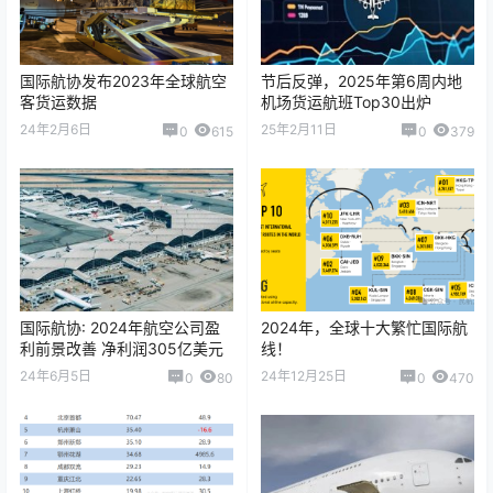
国际航协发布2023年全球航空
节后反弹，2025年第6周内地
客货运数据
机场货运航班Top30出炉
24年2月6日
25年2月11日
0
615
0
379
国际航协: 2024年航空公司盈
2024年，全球十大繁忙国际航
利前景改善 净利润305亿美元
线！
24年6月5日
24年12月25日
0
80
0
470