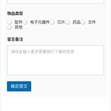
物品类型
配件
电子元器件
芯片
药品
文件
其他
物
留言备注
品
类
型
*
派
送
地
址
确定提交