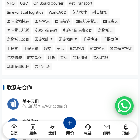
NFO
OBC
On Board Courier
Pet Transport
time-critical logistics
WorldACD
专人携件
列日机场
国际宠物托运
国际空运
国际航协
国际航空货运
国际货运
国际货运航线
实验小鼠运输
实验小鼠运输公司
宠物托运
宠物托运公司
带宠物出国
带宠物回国
手提快递
手提急件
手提货
手提运输
数据
空运
紧急物流
紧急空运
紧急航空物流
航空物流
航空货运
订舱
货运
货运航班
货运航线
鄂州花湖机场
青岛机场
联系与合作
关于我们
佰越航服国际物流公司简介
在线询价
快速获取运费报价
询价
首页
服务
案例
电话
邮件
顶部