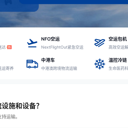
NFO空运
空运包机
送达
NextFlightOut紧急空运
高效空运
中港车
温控冷链
托运寄养
中港澳跨境物流运输
生命医药
流设施和设备？
支持运输。