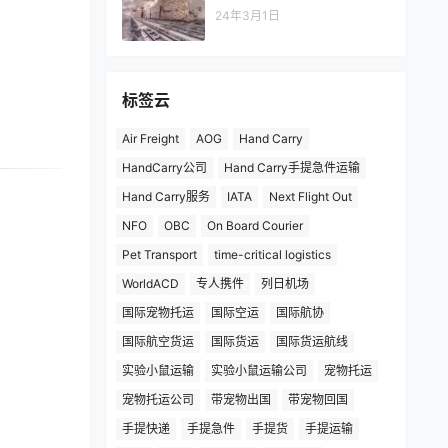
24年3月1日
标签云
Air Freight
AOG
Hand Carry
HandCarry公司
Hand Carry手提急件运输
Hand Carry服务
IATA
Next Flight Out
NFO
OBC
On Board Courier
Pet Transport
time-critical logistics
WorldACD
专人携件
列日机场
国际宠物托运
国际空运
国际航协
国际航空货运
国际货运
国际货运航线
实验小鼠运输
实验小鼠运输公司
宠物托运
宠物托运公司
带宠物出国
带宠物回国
手提快递
手提急件
手提货
手提运输