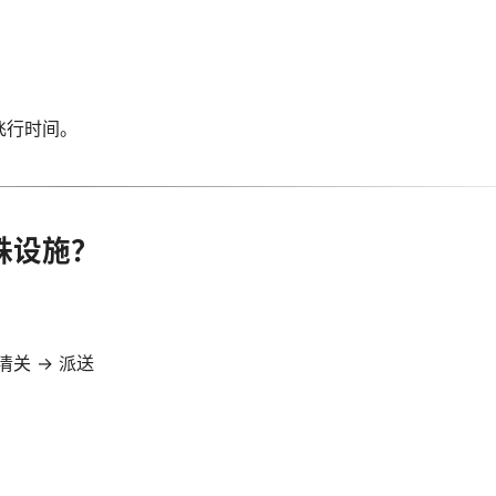
飞行时间。
殊设施？
 清关 → 派送