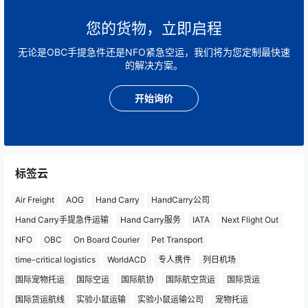
您的货物，立即启程
无论是OBC手提急件还是NFO紧急空运，我们将为您定制最快速
的解决方案。
开始询价
标签云
Air Freight
AOG
Hand Carry
HandCarry公司
Hand Carry手提急件运输
Hand Carry服务
IATA
Next Flight Out
NFO
OBC
On Board Courier
Pet Transport
time-critical logistics
WorldACD
专人携件
列日机场
国际宠物托运
国际空运
国际航协
国际航空货运
国际货运
国际货运航线
实验小鼠运输
实验小鼠运输公司
宠物托运