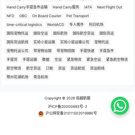
Hand Carry手提急件运输
Hand Carry服务
IATA
Next Flight Out
NFO
OBC
On Board Courier
Pet Transport
time-critical logistics
WorldACD
专人携件
列日机场
国际宠物托运
国际空运
国际航协
国际航空货运
国际货运
国际货运航线
实验小鼠运输
实验小鼠运输公司
宠物托运
宠物托运公司
带宠物出国
带宠物回国
手提快递
手提急件
手提货
手提运输
数据
空运
紧急物流
紧急空运
紧急航空物流
航空物流
航空货运
订舱
货运
货运航班
货运航线
鄂州花湖机场
青岛机场
Copyright © 2026
佰越航服
沪ICP备20000693号-2
沪公网安备31011502019980号