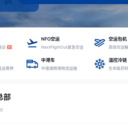
NFO空运
空运包机
送达
NextFlightOut紧急空运
高效空运
中港车
温控冷链
托运寄养
中港澳跨境物流运输
生命医药
总部
部