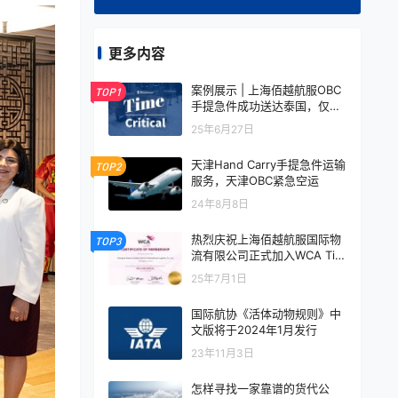
更多内容
案例展示 | 上海佰越航服OBC
TOP1
手提急件成功送达泰国，仅用
时17小时，精准高效！
25年6月27日
天津Hand Carry手提急件运输
TOP2
服务，天津OBC紧急空运
24年8月8日
热烈庆祝上海佰越航服国际物
TOP3
流有限公司正式加入WCA Tim
e Critical
25年7月1日
国际航协《活体动物规则》中
文版将于2024年1月发行
23年11月3日
怎样寻找一家靠谱的货代公