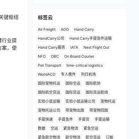
关键枢纽
标签云
Air Freight
AOG
Hand Carry
HandCarry公司
Hand Carry手提急件运输
健行业提
方案，使
Hand Carry服务
IATA
Next Flight Out
NFO
OBC
On Board Courier
Pet Transport
time-critical logistics
WorldACD
专人携件
列日机场
国际宠物托运
国际空运
国际航协
国际航空货运
国际货运
国际货运航线
实验小鼠运输
实验小鼠运输公司
宠物托运
宠物托运公司
带宠物出国
带宠物回国
手提快递
手提急件
手提货
手提运输
数据
空运
紧急物流
紧急空运
紧急航空物流
航空物流
航空货运
订舱