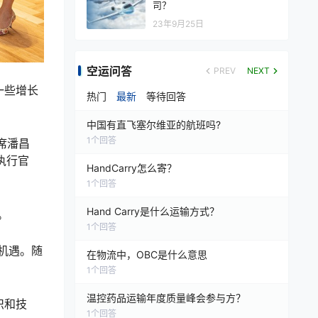
司？
23年9月25日
空运问答
PREV
NEXT
一些增长
热门
最新
等待回答
中国有直飞塞尔维亚的航班吗?
1
个回答
席潘昌
执行官
HandCarry怎么寄？
1
个回答
Hand Carry是什么运输方式？
。
1
个回答
机遇。随
在物流中，OBC是什么意思
1
个回答
温控药品运输年度质量峰会参与方？
识和技
1
个回答