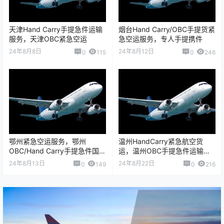
天津Hand Carry手提急件运输
烟台Hand Carry/OBC手提货紧
服务，天津OBC紧急空运
急空运服务，专人手提携件
24年8月8日
24年8月12日
0
115
0
246
鄂州紧急空运服务，鄂州
温州HandCarry紧急航空货
OBC/Hand Carry手提急件国际
运，温州OBC手提急件运输服
航空货运
务
24年8月13日
24年8月22日
0
149
0
216