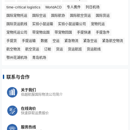
time-critical logistics
WorldACD
专人携件
列日机场
国际宠物托运
国际空运
国际航协
国际航空货运
国际货运
国际货运航线
实验小鼠运输
实验小鼠运输公司
宠物托运
宠物托运公司
带宠物出国
带宠物回国
手提快递
手提急件
手提货
手提运输
数据
空运
紧急物流
紧急空运
紧急航空物流
航空物流
航空货运
订舱
货运
货运航班
货运航线
鄂州花湖机场
青岛机场
联系与合作
关于我们
佰越航服国际物流公司简介
在线询价
快速获取运费报价
服务热线