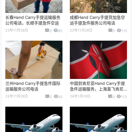
长春Hand Carry手提运输服务
成都Hand Carry手提货加急空
公司电话，长顺手提急件空运
运手提急件服务公司电话
23年11月28日
23年11月28日
0
80
0
115
兰州Hand Carry手提急件国际
中国到肯尼亚Hand Carry手提
运输服务公司电话
急件运输服务，上海直飞肯尼
亚On Board Courier
23年11月28日
24年1月16日
0
92
0
113