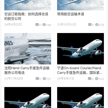
空运订舱指南：如何选择合适
常用航空运输术语
的航空公司
24年4月22日
23年10月31日
0
146
0
279
沈阳Hand Carry手提急件运输
宁波On-board Courier/Hand
服务公司电话
Carry手提急件运输，国际紧急
空运服务
23年11月28日
24年8月21日
0
157
0
143