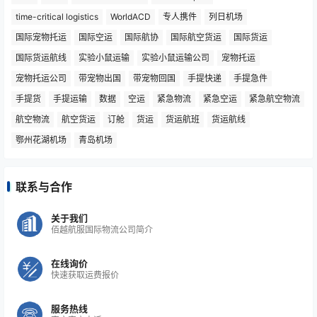
time-critical logistics
WorldACD
专人携件
列日机场
国际宠物托运
国际空运
国际航协
国际航空货运
国际货运
国际货运航线
实验小鼠运输
实验小鼠运输公司
宠物托运
宠物托运公司
带宠物出国
带宠物回国
手提快递
手提急件
手提货
手提运输
数据
空运
紧急物流
紧急空运
紧急航空物流
航空物流
航空货运
订舱
货运
货运航班
货运航线
鄂州花湖机场
青岛机场
联系与合作
关于我们
佰越航服国际物流公司简介
在线询价
快速获取运费报价
服务热线