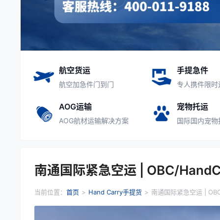
航空货运
手提急件
航空加急件门到门
专人携件限时
AOG运输
宠物托运
AOG航材运输解决方案
国际国内宠物
南通国际紧急空运 | OBC/Hand
当前位置：
首页
>
Hand Carry手提货
>
南通国际紧急空运 | OBC