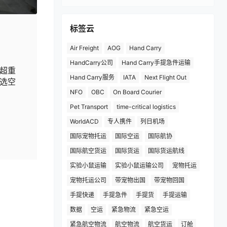
标签云
Air Freight
AOG
Hand Carry
HandCarry公司
Hand Carry手提急件运输
超重
Hand Carry服务
IATA
Next Flight Out
选空
NFO
OBC
On Board Courier
Pet Transport
time-critical logistics
WorldACD
专人携件
列日机场
国际宠物托运
国际空运
国际航协
国际航空货运
国际货运
国际货运航线
实验小鼠运输
实验小鼠运输公司
宠物托运
宠物托运公司
带宠物出国
带宠物回国
手提快递
手提急件
手提货
手提运输
数据
空运
紧急物流
紧急空运
紧急航空物流
航空物流
航空货运
订舱