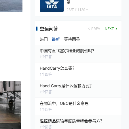
望
23年11月29日
空运问答
PREV
NEXT
热门
最新
等待回答
中国有直飞塞尔维亚的航班吗?
1
个回答
HandCarry怎么寄？
1
个回答
Hand Carry是什么运输方式？
1
个回答
在物流中，OBC是什么意思
1
个回答
温控药品运输年度质量峰会参与方？
1
个回答