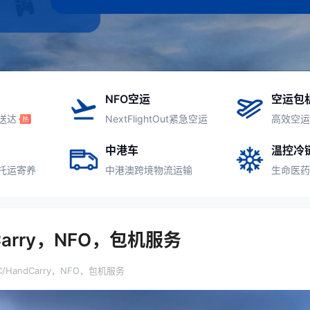
NFO空运
空运包
送达
NextFlightOut紧急空运
高效空运
中港车
温控冷
托运寄养
中港澳跨境物流运输
生命医药
Carry，NFO，包机服务
/HandCarry，NFO，包机服务