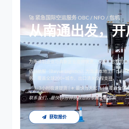
🚀 紧急国际空运服务 OBC / NFO / 包机
从南通出发，开
为南通制造业与高新企业提供快速、安全、合规的全
佰越航服（Baiyue Logistics）为南通本地
务。覆盖全球200+城市，出口清关全程支持。
✅ 1–3小时极速提货 | ✈️ 最快当天起飞 | 🌐 覆盖全球 
联系我们，最快10分钟获取您的专属定制方案
获取报价