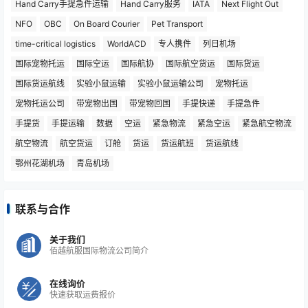
Hand Carry手提急件运输
Hand Carry服务
IATA
Next Flight Out
NFO
OBC
On Board Courier
Pet Transport
time-critical logistics
WorldACD
专人携件
列日机场
国际宠物托运
国际空运
国际航协
国际航空货运
国际货运
国际货运航线
实验小鼠运输
实验小鼠运输公司
宠物托运
宠物托运公司
带宠物出国
带宠物回国
手提快递
手提急件
手提货
手提运输
数据
空运
紧急物流
紧急空运
紧急航空物流
航空物流
航空货运
订舱
货运
货运航班
货运航线
鄂州花湖机场
青岛机场
联系与合作
关于我们
佰越航服国际物流公司简介
在线询价
快速获取运费报价