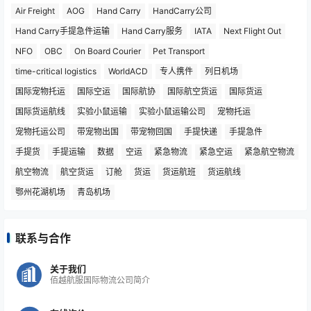
Air Freight
AOG
Hand Carry
HandCarry公司
Hand Carry手提急件运输
Hand Carry服务
IATA
Next Flight Out
NFO
OBC
On Board Courier
Pet Transport
time-critical logistics
WorldACD
专人携件
列日机场
国际宠物托运
国际空运
国际航协
国际航空货运
国际货运
国际货运航线
实验小鼠运输
实验小鼠运输公司
宠物托运
宠物托运公司
带宠物出国
带宠物回国
手提快递
手提急件
手提货
手提运输
数据
空运
紧急物流
紧急空运
紧急航空物流
航空物流
航空货运
订舱
货运
货运航班
货运航线
鄂州花湖机场
青岛机场
联系与合作
关于我们
佰越航服国际物流公司简介