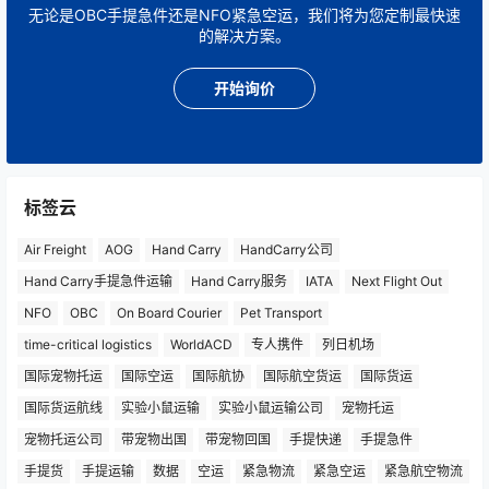
无论是OBC手提急件还是NFO紧急空运，我们将为您定制最快速
的解决方案。
开始询价
标签云
Air Freight
AOG
Hand Carry
HandCarry公司
Hand Carry手提急件运输
Hand Carry服务
IATA
Next Flight Out
NFO
OBC
On Board Courier
Pet Transport
time-critical logistics
WorldACD
专人携件
列日机场
国际宠物托运
国际空运
国际航协
国际航空货运
国际货运
国际货运航线
实验小鼠运输
实验小鼠运输公司
宠物托运
宠物托运公司
带宠物出国
带宠物回国
手提快递
手提急件
手提货
手提运输
数据
空运
紧急物流
紧急空运
紧急航空物流