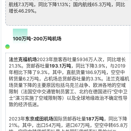
航线7.3万吨，同比下降1.13%；国内航线65.3万吨，同比
增长46.29%。
02
100万吨-200万吨机场
法兰克福机场
2023年旅客吞吐量5936万人次，同比增长
21.3%。货邮吞吐量
193.1万吨
，同比下降3.9%，与2019
年相比下降了9.3%，其中，直航货量186.9万吨，空空中
转货量6.2万吨，占机场总货邮吞吐量的3.3%。法兰克福机
场货量下降的主要原因包括乌克兰战争、欧洲各地的空域
限制（法国空中交通管制员罢工、北约在德国进行“空中卫
士”演习实施了空域限制等）以及全球地缘政治不确定性导
致的经济低迷。
2023年
东京成田机场
国际货邮吞吐量
187万吨
，同比下降
21%。其中，出口54万吨，进口67万吨，空空中转65.8万