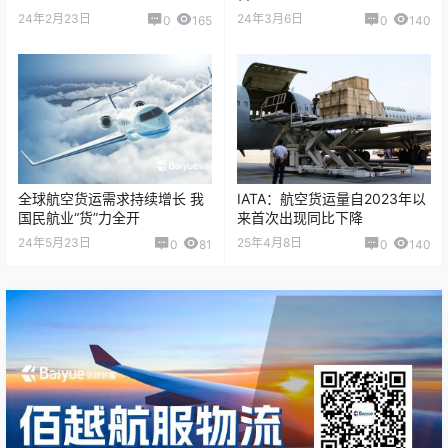
中国电商催热全球航空货运业
国际航协北亚区货运季度报
告-2023 Q3
24年2月23日
24年3月6日
0
165
0
140
全球航空货运需求持续增长 我
IATA：航空货运量自2023年以
国民航业“货”力全开
来首次出现同比下降
24年5月23日
25年4月8日
0
81
0
140