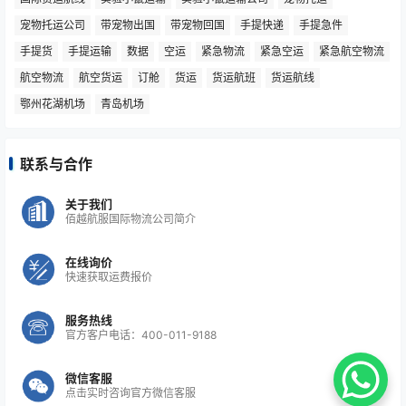
国际宠物托运
国际空运
国际航协
国际航空货运
国际货运
国际货运航线
实验小鼠运输
实验小鼠运输公司
宠物托运
宠物托运公司
带宠物出国
带宠物回国
手提快递
手提急件
手提货
手提运输
数据
空运
紧急物流
紧急空运
紧急航空物流
航空物流
航空货运
订舱
货运
货运航班
货运航线
鄂州花湖机场
青岛机场
联系与合作
关于我们
佰越航服国际物流公司简介
在线询价
快速获取运费报价
服务热线
官方客户电话：400-011-9188