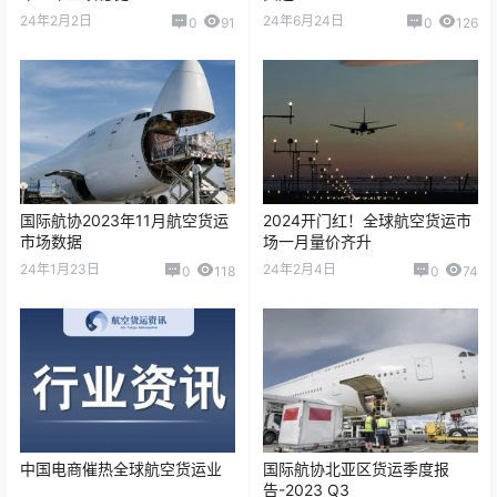
DSV明星CEO正式卸任，2023
特力博瞄准中国电子商务航空
年全年业绩稳健
货运
24年2月2日
24年6月24日
0
91
0
126
国际航协2023年11月航空货运
2024开门红！全球航空货运市
市场数据
场一月量价齐升
24年1月23日
24年2月4日
0
118
0
74