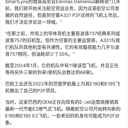
SmartLynx的首席商务官Edvinas Demenius解释说:“几年
前，我们就开始关注航空货运业务，因为这是航空公司发
展的自然途径，但直到空客A321 P2F这样的飞机上市后，
我们才决定涉足这一领域。”
“在那之前，市场上的窄体货机主要是波音737经典系列或
波音757的旧机型。但作为空客的主要运营商，A321与我
们机队的其他机型有共通性。它的有效载荷能力几乎与波
音757相同，但油耗却少了30%。”
截至2024年1月，它的机队中有11架该型飞机，并且正在
等待另外三架的到来(使机队总数达到68架)。
巴航工业还在2022年的范堡罗航展上为其E190和E195飞
机推出了自己的P2F项目。
当时，这家巴西的OEM正在向现有的E-Jet运营商推销其
最新一代节能E2喷气式飞机。随着航空公司开始转向新的
E190和E195 E2飞机，一些老旧的机身也可能成为P2F对
象。