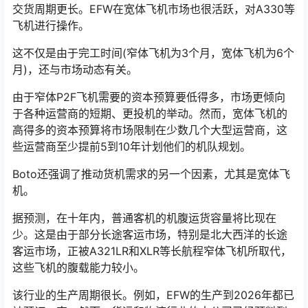
交货周期更长。EFW在宽体飞机市场也很活跃，对A330等
飞机进行操作。
这不仅是由于完工时间(窄体飞机为3个月，宽体飞机为6个
月)，还与市场动态有关。
由于窄体P2F飞机需要的资本预算要低得多，市场更倾向
于各种运营商的短期、更投机的举动。然而，宽体飞机的
高得多的资本预算将市场限制在少数几个大型运营商，这
些运营商至少提前5到10年计划他们的机队规划。
Boto还强调了推动货机需求的另一个因素，尤其是宽体飞
机。
据预测，在十年内，普通客机的机腹运货容量将比现在
少。这是由于部分长途客运市场，特别是北大西洋的长途
客运市场，正被A321LR和XLR等长航程窄体飞机所取代，
这些飞机的腹载能力较小。
该行业的生产周期很长。例如，EFW的生产到2026年都已