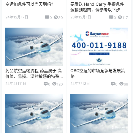
空运加急件可以当天到吗?
要发送 Hand Carry 手提急件
运输到越南，请参考以下步
骤： 1. 选择一家靠谱的 Hand
24年12月17日
23年12月1日
0
30
0
117
Carry 服务快递…
药品航空运输流程 药品属于 高
OBC空运的市场竞争与发展策
价值、易损、温控敏感的特殊
略
货物，在空运过程中需要严格
24年4月11日
24年7月3日
0
120
0
66
遵守运输规范，以确保药品质
量和安全。 …