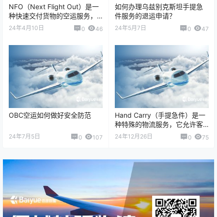
NFO（Next Flight Out）是一
如何办理乌兹别克斯坦手提急
种快速交付货物的空运服务，
件服务的退运申请？
通常用于紧急时刻或有时间敏
24年4月10日
24年5月7日
0
46
0
47
感性的货物。 了解更多：…
OBC空运如何做好安全防范
Hand Carry（手提急件）是一
种特殊的物流服务，它允许客
户急需的紧急货物在最短时间
24年7月5日
24年12月26日
0
107
0
75
内送达目的地。以下是关于如
何寄送…