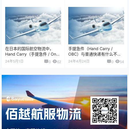
Hand Carry /…
罗斯运…
在日本的国际航空物流中，
手提急件（Hand Carry /
Hand Carry（手提急件 / On
OBC）与普通快递有什么不
Board Courier, OBC）服务与
同？ 核心区别：速度、流程、
24年5月1日
24年4月24日
0
62
0
54
传统&ld…
服务等级、可靠性。 手提急件
属…