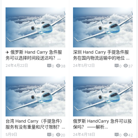
On …
中，Hand Carry（专人…
✈️ 俄罗斯 Hand Carry 急件服
深圳 Hand Carry 手提急件服
务可以选择时间段送达吗？
务在国内物流运输中的地位 深
——探讨 Hand Carr…
圳的 Hand Carry（手提急件 /
24年4月22日
24年5月12日
0
38
0
37
人工随机携带…
台湾 Hand Carry（手提急件）
俄罗斯 HandCarry 急件可以投
服务有没有重量和尺寸限制？
保吗？ ——解析
有，而且限制非常严格。 因为
HandCarry（手提急件）在俄
5月9日
24年4月18日
0
20
0
42