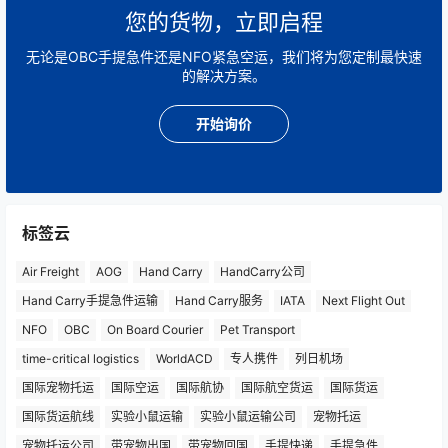
您的货物，立即启程
无论是OBC手提急件还是NFO紧急空运，我们将为您定制最快速
的解决方案。
开始询价
标签云
Air Freight
AOG
Hand Carry
HandCarry公司
Hand Carry手提急件运输
Hand Carry服务
IATA
Next Flight Out
NFO
OBC
On Board Courier
Pet Transport
time-critical logistics
WorldACD
专人携件
列日机场
国际宠物托运
国际空运
国际航协
国际航空货运
国际货运
国际货运航线
实验小鼠运输
实验小鼠运输公司
宠物托运
宠物托运公司
带宠物出国
带宠物回国
手提快递
手提急件