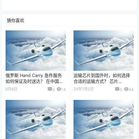
猜你喜欢
俄罗斯 Hand Carry 急件服务
运输芯片到国外时，如何选择
如何保证及时送达？ 在中国与
合适的运输方式？ 芯片
俄罗斯之间的紧急物流运输
（Semiconductor / IC）运
6月8日
24年7月2日
0
14
0
44
中，Hand Carry（专人…
输，看似只是“小件…