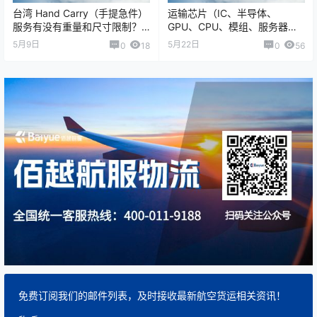
台湾 Hand Carry（手提急件）
运输芯片（IC、半导体、
服务有没有重量和尺寸限制？
GPU、CPU、模组、服务器板
有，而且限制非常严格。 因为
卡等）到国外，和普通货物最
5月9日
5月22日
0
18
0
56
Hand Carry /…
大的区别在于： 货值高 时效敏
感 容易被…
免费订阅我们的邮件列表，及时接收最新航空货运相关资讯！