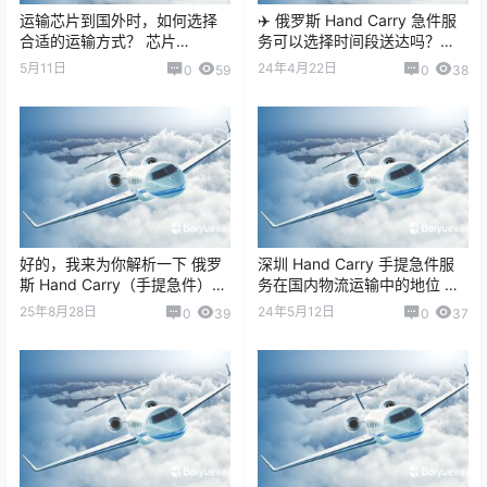
运输芯片到国外时，如何选择
✈️ 俄罗斯 Hand Carry 急件服
合适的运输方式？ 芯片
务可以选择时间段送达吗？
（Semiconductor / IC）运
——探讨 Hand Carr…
5月11日
24年4月22日
0
59
0
38
输，看似只是“小件…
好的，我来为你解析一下 俄罗
深圳 Hand Carry 手提急件服
斯 Hand Carry（手提急件）服
务在国内物流运输中的地位 深
务是否支持加急送达 👇 一、
圳的 Hand Carry（手提急件 /
25年8月28日
24年5月12日
0
39
0
37
Hand Carry服务的…
人工随机携带…