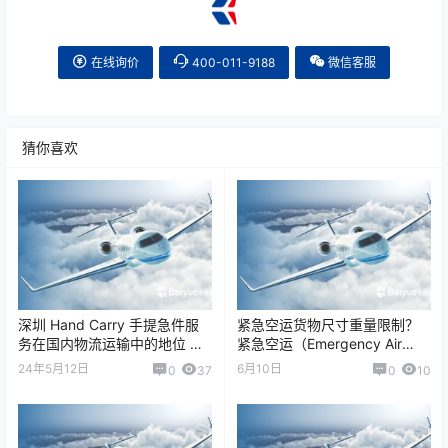
在线询价
400-011-9188
微信客服
猜你喜欢
深圳 Hand Carry 手提急件服
紧急空运货物尺寸重量限制？
务在国内物流运输中的地位 深
紧急空运（Emergency Air
圳的 Hand Carry（手提急件 /
Freight）并没有统一的尺寸和
24年5月12日
6月10日
0
37
0
10
人工随机携带…
重量上限，具体限制取…