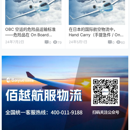
OBC 空运的危险品运输标准
在日本的国际航空物流中，
——危险品在 On Board
Hand Carry（手提急件 / On
Courier（随身携带空运）中
Board Courier, OBC）服务与
24年7月2日
24年5月1日
0
79
0
60
的…
传统&ld…