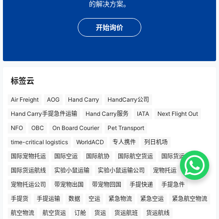
的解决方案。
开始询价
标签云
Air Freight
AOG
Hand Carry
HandCarry公司
Hand Carry手提急件运输
Hand Carry服务
IATA
Next Flight Out
NFO
OBC
On Board Courier
Pet Transport
time-critical logistics
WorldACD
专人携件
列日机场
国际宠物托运
国际空运
国际航协
国际航空货运
国际货运
国际货运航线
实验小鼠运输
实验小鼠运输公司
宠物托运
宠物托运公司
带宠物出国
带宠物回国
手提快递
手提急件
手提货
手提运输
数据
空运
紧急物流
紧急空运
紧急航空物流
航空物流
航空货运
订舱
货运
货运航班
货运航线