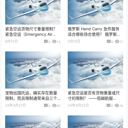
紧急空运货物尺寸重量限制？
俄罗斯 Hand Carry 急件服务
紧急空运（Emergency Air
适合哪些场合使用？ 俄罗斯的
Freight）并没有统一的尺寸和
Hand Carry（手提急件 / OBC,
6月10日
5月15日
0
13
0
17
重量上限，具体限制取…
On …
宠物出国托运，确实存在数量
紧急空运是否有货物重量或尺
限制，而且限制通常来自三个
寸的限制？ ——佰越航服
层面： 航空公司限制 入境国
（Baiyue Logistics）为您解读
24年3月27日
24年4月23日
0
87
0
74
家/地区限制 海关与检疫规定
紧…
对于&ld…