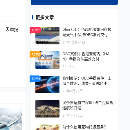
更多文章
风雨无阻：佰越航服如何在极
举报
TOP1
端天气中保持OBC准时交付
24年12月24日
OBC案例｜香港至河内（HA
TOP2
N）手提急件高效交付
6月11日
案例展示：OBC手提急件 | 上
TOP3
海至欧洲，清关+派送24小时
极速完成！
25年6月25日
汉莎货运航空深圳-法兰克福货
运航班开通
24年7月12日
为什么使用宠物托运服务？