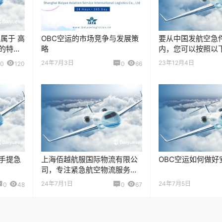
属于 高
OBC空运的市场竞争与发展策
要从中国发航空急
的特殊
略
内，您可以按照以
要严格
作： 1.选择快递公
24年7月3日
23年12月4日
0
120
0
66
药品质
提供国际空运服务
司。上海佰越航…
手提急
上海佰越航服国际物流有限公
OBC空运如何做好
司，专注紧急航空物流服务服
务10+年，我们的主营业务涵
24年7月1日
24年7月5日
0
48
0
67
盖了国际/国内紧急航空货运、
On Boa…