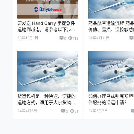
要发送 Hand Carry 手提急件
药品航空运输流程 药品
运输到越南，请参考以下步
价值、易损、温控敏感
骤： 1. 选择一家靠谱的 Hand
货物，在空运过程中需
23年12月1日
24年4月11日
0
118
Carry 服务快递…
遵守运输规范，以确保
量和安全。 …
货运包机是一种快速、便捷的
如何办理乌兹别克斯坦
运输方式，适用于大宗货物或
件服务的退运申请？
者特殊货物的运输需求。货运
24年4月6日
24年5月7日
0
51
包机的运费主要取决于货物的
重量、体积、运输…