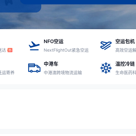
NFO空运
空运包机
送达
NextFlightOut紧急空运
高效空运
中港车
温控冷链
托运寄养
中港澳跨境物流运输
生命医药