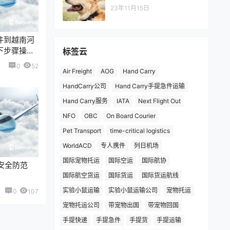
23年11月15日
件到越南河
下步骤操
标签云
司 确定一家
0
52
Air Freight
AOG
Hand Carry
的快递公
HandCarry公司
Hand Carry手提急件运输
Hand Carry服务
IATA
Next Flight Out
NFO
OBC
On Board Courier
Pet Transport
time-critical logistics
WorldACD
专人携件
列日机场
国际宠物托运
国际空运
国际航协
安全防范
国际航空货运
国际货运
国际货运航线
实验小鼠运输
实验小鼠运输公司
宠物托运
0
107
宠物托运公司
带宠物出国
带宠物回国
手提快递
手提急件
手提货
手提运输