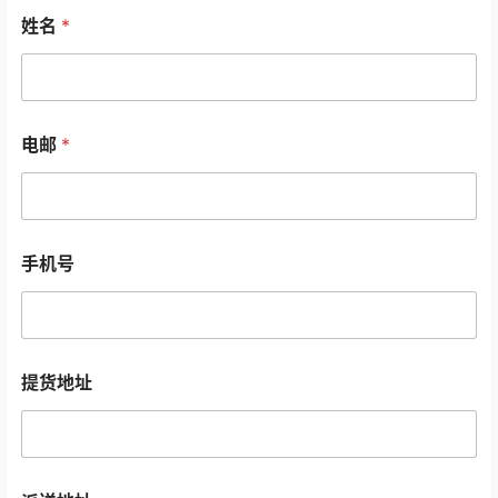
姓名
*
电邮
*
提
手机号
货
地
址
姓
名
姓
提货地址
名