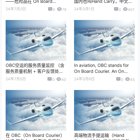
——危险品在 On Board
国内也叫Hand Carry，中文通
Courier（随身携带空运）中
常被翻译为“手提急件&rdq…
24年7月2日
24年3月1日
0
79
0
401
的…
OBC空运的服务质量监控 （含
In aviation, OBC stands for
服务质量机制 + 客户反馈处理
On Board Courier. An On
流程，附佰越航服专业优势）
Board Co…
24年7月5日
24年3月6日
0
40
0
45
OBC（On Board Cou…
在 OBC（On Board Courier）
高端物流手提运输（Hand