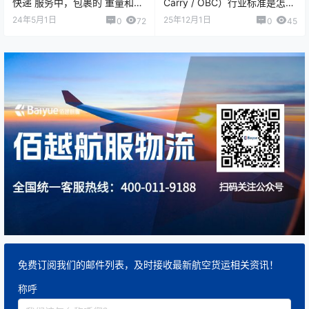
快递 服务中，包裹的 重量和尺
Carry / OBC）行业标准是怎样
寸限制是非常重要的，因为
制定的？ 高端物流中的“手提运
24年5月1日
25年12月1日
0
72
0
45
OBC 是由随员随…
输&rdqu…
免费订阅我们的邮件列表，及时接收最新航空货运相关资讯！
称呼