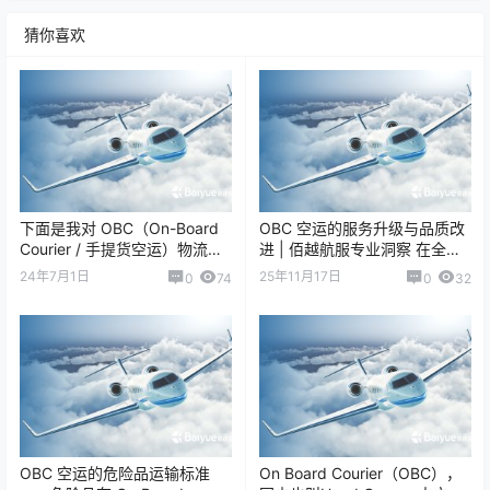
猜你喜欢
下面是我对 OBC（On-Board
OBC 空运的服务升级与品质改
Courier / 手提货空运）物流公
进 | 佰越航服专业洞察 在全球
司未来业绩展望 的分析。这个
供应链节奏不断加快的背景
24年7月1日
25年11月17日
0
74
0
32
行业虽然属于细分…
下，OBC（On-Board Co…
OBC 空运的危险品运输标准
On Board Courier（OBC），