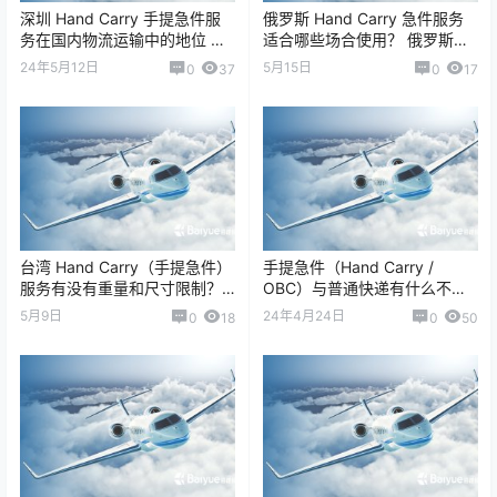
深圳 Hand Carry 手提急件服
俄罗斯 Hand Carry 急件服务
务在国内物流运输中的地位 深
适合哪些场合使用？ 俄罗斯的
圳的 Hand Carry（手提急件 /
Hand Carry（手提急件 / OBC,
24年5月12日
5月15日
0
37
0
17
人工随机携带…
On …
台湾 Hand Carry（手提急件）
手提急件（Hand Carry /
服务有没有重量和尺寸限制？
OBC）与普通快递有什么不
有，而且限制非常严格。 因为
同？ 核心区别：速度、流程、
5月9日
24年4月24日
0
18
0
50
Hand Carry /…
服务等级、可靠性。 手提急件
属…