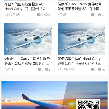
在日本的国际航空物流中，
俄罗斯 Hand Carry 急件服务
Hand Carry（手提急件 / On
如何保证及时送达？ 在中国与
Board Courier, OBC）服务与
俄罗斯之间的紧急物流运输
24年5月1日
6月8日
0
60
0
14
传统&ld…
中，Hand Carry（专人…
烟台Hand Carry手提急件服务
如何选择合适的 Hand Carry
是否包含挂号和签收服务？ 烟
运输公司？ Hand Carry（又称
台Hand Carry（手提急件 /
OBC、On-Board Courier、…
6月11日
24年8月16日
0
11
0
56
OBC）属于典型的…