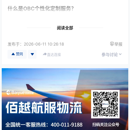
什么是OBC个性化定制服务？
OBC服务的核心特点是由专业Courier（专人信使）携带
阅读全部
货物搭乘商业航班运输，并在目的地完成交接。
但在实际项目中，不同客户面临的问题往往截然不同：
发布于：
2026-06-11 10:26:18
举报
飞机停场等待航材到位
赞同
参与讨论
直达连接
汽车工厂生产线即将停工
临床样本必须在规定时间内送达实验室
高价值芯片需要避免任何中转风险
因此，专业OBC服务商不会采用统一方案，而是根据项
目需求进行定制化设计。