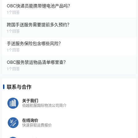
根据货物属性定制方案
OBC快递员能携带锂电池产品吗？
1
个回答
AOG航材运输
跨国手送服务需要提前多久预约？
1
个回答
航空零部件通常具有：
手送服务保险包含哪些风险？
高价值
1
个回答
OBC服务禁运物品清单哪里查？
时效敏感
1
个回答
文件要求严格
联系与合作
因此运输方案会包括：
关于我们
佰越航服国际物流公司简介
航空业专属操作流程
在线询价
快速获取运费报价
优先航班规划