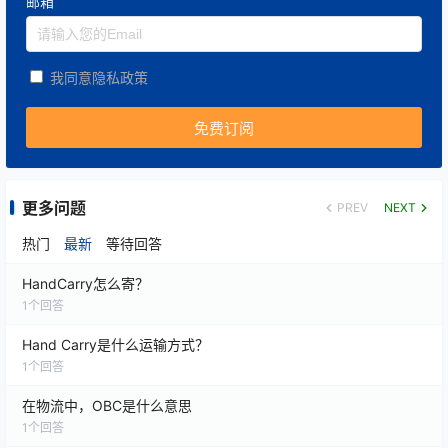
邮箱
航空公司因关键零部件缺失导致飞机停场时，运输时间
往往以小时计算，而不是以天计算。
高时效项目
我同意隐私政策
对于汽车停线件或工业设备备件：
可根据客户生产计划制定：
指定到达时间
更多问题
PREV
NEXT
热门
最新
等待回答
指定交付窗口
HandCarry怎么寄？
1
个回答
夜间提货
Hand Carry是什么运输方式？
1
个回答
节假日运输
在物流中，OBC是什么意思
确保供应链连续运转。
1
个回答