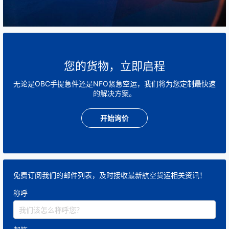
根据时效要求定制运输方案
超紧急项目
对于AOG（Aircraft on Ground）等极端紧急情况：
您的货物，立即启程
24小时响应
无论是OBC手提急件还是NFO紧急空运，我们将为您定制最快速
的解决方案。
即时提货
开始询价
最近航班优先安排
实时状态反馈
免费订阅我们的邮件列表，及时接收最新航空货运相关资讯！
称呼
目标是在最短时间内恢复客户运营。
例如：