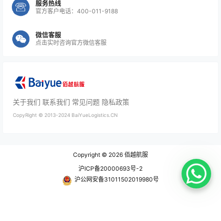
服务热线
官方客户电话：400-011-9188
备用航班预案
微信客服
机场快速交接安排
点击实时咨询官方微信客服
半导体与电子产品
对于：
关于我们
联系我们
常见问题
隐私政策
芯片
CopyRight ©
2013-2024
BaiYueLogistics.CN
PCB组件
Copyright © 2026
佰越航服
通信模块
沪ICP备20000693号-2
沪公网安备31011502019980号
重点关注：
防静电保护