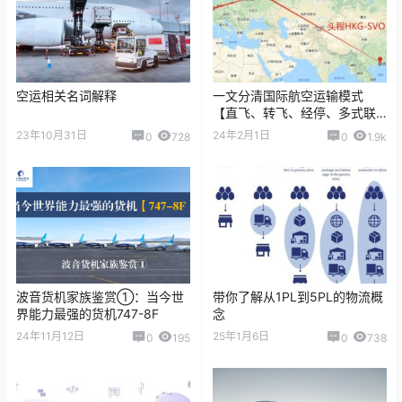
空运相关名词解释
一文分清国际航空运输模式
【直飞、转飞、经停、多式联
运】
23年10月31日
24年2月1日
0
728
0
1.9k
波音货机家族鉴赏①：当今世
带你了解从1PL到5PL的物流概
界能力最强的货机747-8F
念
24年11月12日
25年1月6日
0
195
0
738