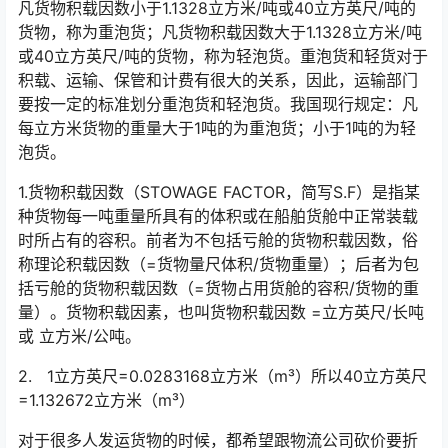
凡货物积载因数小于1.1328立方米/吨或40立方英尺/吨的
货物，称为重泡货；凡货物积载因数大于1.1328立方米/吨
或40立方英尺/吨的货物，称为轻泡货。重泡货和轻货对于
积载、运输、保管和计费有很大的关系，因此，运输部门
要按一定的标准划分重泡货和轻泡货。我国现行规定：凡
每立方米货物的重量大于1吨的为重泡货；小于1吨的为轻
泡货。
1.货物积载因数（STOWAGE FACTOR，简写S.F）是指某
种货物每一吨重量所具有的体积或在船舶货舱中正常装载
时所占有的容积。前者为不包括亏舱的货物积载因数，俗
称理论积载因数（=货物量尺体积/货物重量）；后者为包
括亏舱的货物积载因数（=货物占用货舱的容积/货物的重
量）。货物积载因素，也叫货物积载因数 =立方英尺/长吨
或 立方米/公吨。
2. 1立方英尺=0.0283168立方米（m³）所以40立方英尺
=1.132672立方米（m³）
对于很多人发运货物的时候，都希望跟物流公司砍价要折