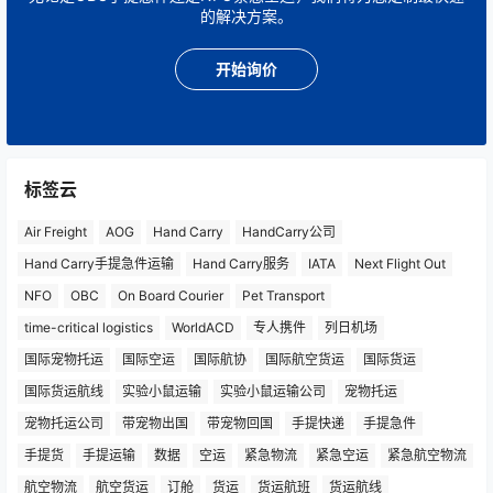
的解决方案。
开始询价
标签云
Air Freight
AOG
Hand Carry
HandCarry公司
Hand Carry手提急件运输
Hand Carry服务
IATA
Next Flight Out
NFO
OBC
On Board Courier
Pet Transport
time-critical logistics
WorldACD
专人携件
列日机场
国际宠物托运
国际空运
国际航协
国际航空货运
国际货运
国际货运航线
实验小鼠运输
实验小鼠运输公司
宠物托运
宠物托运公司
带宠物出国
带宠物回国
手提快递
手提急件
手提货
手提运输
数据
空运
紧急物流
紧急空运
紧急航空物流
航空物流
航空货运
订舱
货运
货运航班
货运航线