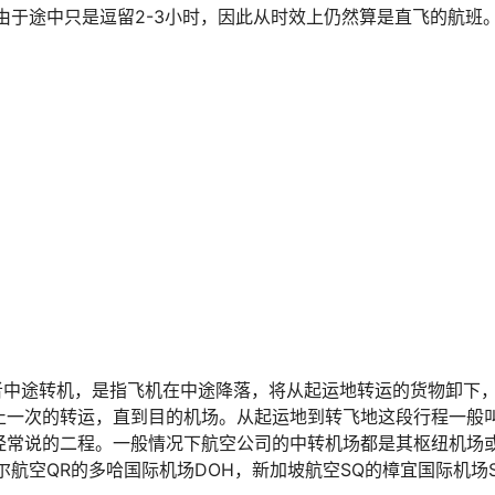
由于途中只是逗留2-3小时，因此从时效上仍然算是直飞的航班。
班中转或者中途转机，是指飞机在中途降落，将从起运地转运的货物卸下
止一次的转运，直到目的机场。从起运地到转飞地这段行程一般
经常说的二程。一般情况下航空公司的中转机场都是其枢纽机场
尔航空QR的多哈国际机场DOH，新加坡航空SQ的樟宜国际机场S