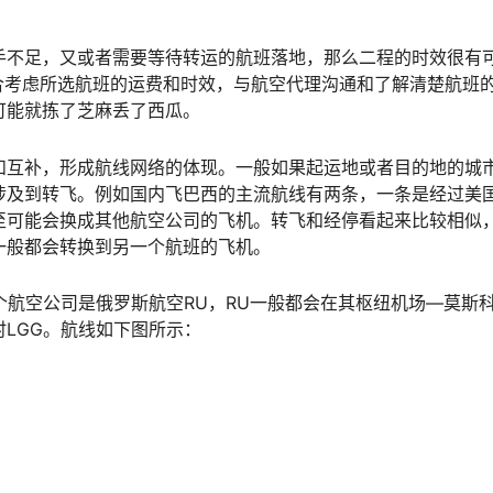
手不足，又或者需要等待转运的航班落地，那么二程的时效很有
要综合考虑所选航班的运费和时效，与航空代理沟通和了解清楚航班
可能就拣了芝麻丢了西瓜。
和互补，形成航线网络的体现。一般如果起运地或者目的地的城
涉及到转飞。例如国内飞巴西的主流航线有两条，一条是经过美
至可能会换成其他航空公司的飞机。转飞和经停看起来比较相似
一般都会转换到另一个航班的飞机。
个航空公司是俄罗斯航空RU，RU一般都会在其枢纽机场—莫斯
时LGG。航线如下图所示：