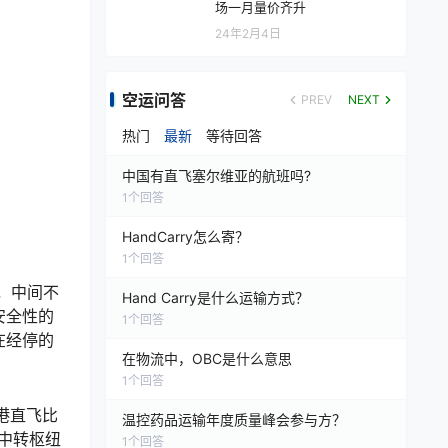
场一月量价齐升
24年2月4日
空运问答
PREV
NEXT
热门
最新
等待回答
中国有直飞塞尔维亚的航班吗?
1
个回答
HandCarry怎么寄？
1
个回答
，中间不
Hand Carry是什么运输方式？
安全性的
1
个回答
在经停的
在物流中，OBC是什么意思
1
个回答
港直飞比
温控药品运输年度质量峰会参与方？
中转枢纽
1
个回答