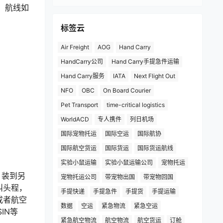
 航线如
标签云
Air Freight
AOG
Hand Carry
HandCarry公司
Hand Carry手提急件运输
Hand Carry服务
IATA
Next Flight Out
NFO
OBC
On Board Courier
Pet Transport
time-critical logistics
WorldACD
专人携件
列日机场
国际宠物托运
国际空运
国际航协
国际航空货运
国际货运
国际货运航线
实验小鼠运输
实验小鼠运输公司
宠物托运
，装到另
宠物托运公司
带宠物出国
带宠物回国
叫头程，
手提快递
手提急件
手提货
手提运输
或者航空
数据
空运
紧急物流
紧急空运
IN等
紧急航空物流
航空物流
航空货运
订舱