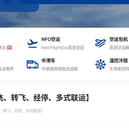
NFO空运
空运包机
送达
NextFlightOut紧急空运
高效空运
中港车
温控冷链
托运寄养
中港澳跨境物流运输
生命医药
飞、转飞、经停、多式联运】
、转飞、经停、多式联运】