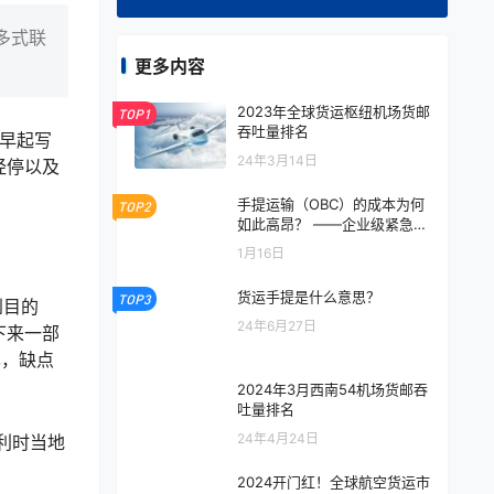
多式联
更多内容
2023年全球货运枢纽机场货邮
TOP1
吞吐量排名
r早起写
24年3月14日
经停以及
手提运输（OBC）的成本为何
TOP2
如此高昂？ ——企业级紧急物
流背后的真实逻辑
1月16日
货运手提是什么意思？
TOP3
到目的
24年6月27日
下来一部
率，缺点
2024年3月西南54机场货邮吞
吐量排名
24年4月24日
利时当地
2024开门红！全球航空货运市