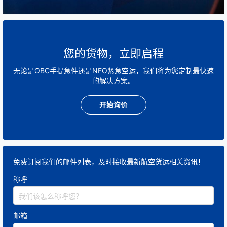
提升60%。
您的货物，立即启程
🌐 三、
灵活性与适应性：复杂场景的终极解决方案
无论是OBC手提急件还是NFO紧急空运，我们将为您定制最快速
的解决方案。
特殊货物处理
温控货物
：配备-80℃至+25℃多温区设备，实时
开始询价
传输温湿度数据，满足GDP医药运输标准。
超大件拆解
：将超32kg航空限制的货物（如模具）
智能拆分为合规单元，通过多航班同步运输（单票
免费订阅我们的邮件列表，及时接收最新航空货运相关资讯！
上限320kg）。
多式联运枢纽
称呼
结合包机、高铁、专车接驳，覆盖偏远地区（如非
洲矿区至欧洲实验室的疫苗样本运输）。
邮箱