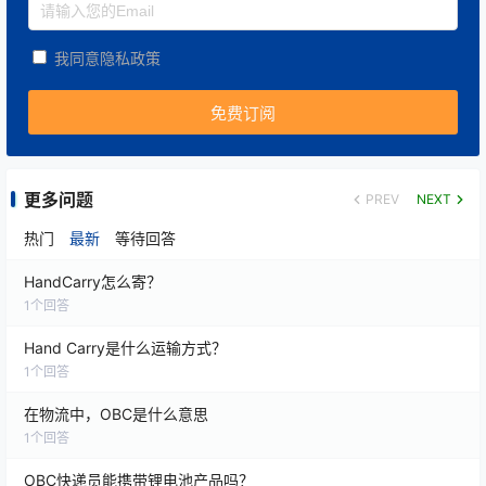
我同意隐私政策
💰 四、
成本效益再定义：从显性支出到隐性价值
成本类型
传统空运
OBC解决方案
显性成本
运费较低
单价较高
更多问题
PREV
NEXT
隐性成本节约
停工损失、违约罚金
避免产线停工/库存积
热门
最新
等待回答
HandCarry怎么寄？
综合效益
短期节省，高风险
高ROI（例：1小时
1
个回答
数据表明，企业因供应链中断导致的损失可达日均营收
Hand Carry是什么运输方式？
的15%，而OBC通过极速响应将风险压缩至可控范围
。
1
个回答
在物流中，OBC是什么意思
1
个回答
OBC快递员能携带锂电池产品吗？