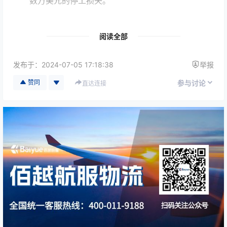
数万美元的停工损失。
动态应急能力
遇航班取消或天气突变，专差可即时切换路线（如
阅读全部
转乘高铁+包机组合），较NFO（Next Flight
Out）的固定航班依赖更具灵活性。
发布于：
2024-07-05 17:18:38
举报
赞同
参与讨论
直达连接
🔒 二、
安全与可靠性：高价值货物的“隐形保险箱”
全程物理监护
专差一对一携带货物，规避货舱盗窃、错误装卸风
险，敏感文件、芯片、生物样本等
高价值货物丢失
率趋近于零
。
合规化通关
利用外交邮袋特权或预申报通道（如IATA CEIV认
证），减少海关开箱查验，医药冷链货物通关效率