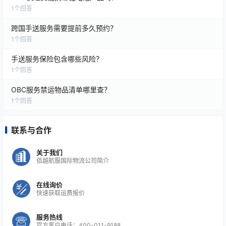
🚀 五、
供应链战略价值：从应急工具到竞争力引
1
个回答
擎
跨国手送服务需要提前多久预约？
增强供应链韧性
1
个回答
OBC作为“保险式服务”嵌入预案，使企业面对突发
手送服务保险包含哪些风险？
事件（如开斋节海关关闭）时仍可维持交付承诺，
1
个回答
客户满意度提升30%。
OBC服务禁运物品清单哪里查？
加速新产品上市
1
个回答
消费电子企业通过OBC紧急运输原型机，将全球测
试周期从2周压缩至3天，抢占市场先机。
联系与合作
ESG合规助力
关于我们
精准路由减少碳排放（如点对点直飞避免中转），
佰越航服国际物流公司简介
部分案例显示较传统运输碳足迹降低40%。
在线询价
快速获取运费报价
服务热线
💎
总结：OBC在供应链管理中的不可替代性
官方客户电话：400-011-9188