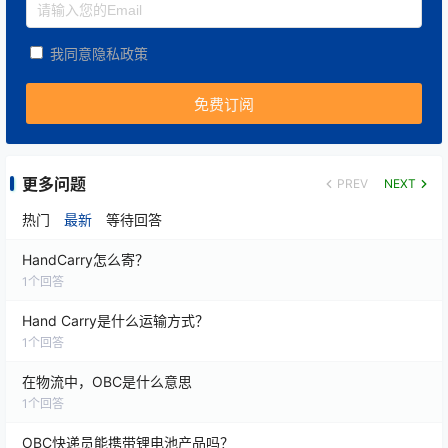
📦 生产线备件
避免工厂停产的核心零部件或模具运输
我同意隐私政策
📑 商务与法律文件
涉及保密与时效的合同、专利文件等
通过这些细分场景，OBC服务在多个行业建立了高信任
度与高附加值形象。
更多问题
PREV
NEXT
热门
最新
等待回答
🌍 二、OBC空运的市场定位
HandCarry怎么寄？
1
个回答
OBC市场定位主要面向
高时效 + 高价值 + 高安全
的客户
Hand Carry是什么运输方式？
群体，其竞争核心不在运价，而在“时效与安全的绝对保
1
个回答
障”。
在物流中，OBC是什么意思
1️⃣ 目标客户群
1
个回答
OBC快递员能携带锂电池产品吗？