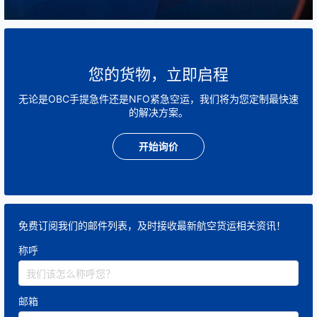
全程专人护送
：Courier携带货物上机，确保全程不
离视线；
全球覆盖
：适用于国际及跨洲际运输；
您的货物，立即启程
无论是OBC手提急件还是NFO紧急空运，我们将为您定制最快速
定制化方案
：根据客户时效、成本、安全需求灵活
的解决方案。
制定航线和流程。
开始询价
2️⃣ 典型服务场景
场景类型
示例说明
免费订阅我们的邮件列表，及时接收最新航空货运相关资讯！
🧬 医药与生命科学
疫苗样本、干细胞、药品试剂的全球紧
称呼
🛠️ 航空航材（AOG）
飞机停场（Aircraft On Ground）
💎 高价值货物
珠宝、芯片、原型样机等需专人护送的
邮箱