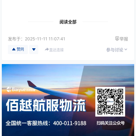
🚀 一、OBC空运的服务定位
阅读全部
OBC空运并非传统意义上的快递或货代服务，而是一种
紧急、高端、定制化的航空运输解决方案
。
发布于：
2025-11-11 11:07:41
举报
其核心定位可概括为：
赞同
参与讨论
直达连接
“最快速度、最高安全、最强管控”的一对一专人护
送服务。
1️⃣ 核心服务特征
时效优先
：通过“下一班可用航班”实现数小时内启
运；