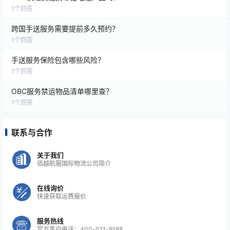
客户类型
需求特征
典型行业
1
个回答
制造型企业
紧急零部件供应，避免生产中断
汽车、电
跨国手送服务需要提前多久预约？
1
个回答
航空航天企业
关键部件AOG支援
航空公司、
手送服务保险包含哪些风险？
医药机构
生物样品、药品运输
医药研发、
1
个回答
高端品牌商
需要全程保密和实时控制
奢侈品、
OBC服务禁运物品清单哪里查？
1
个回答
国际物流代理
承接客户特殊时效需求
综合货代
联系与合作
关于我们
佰越航服国际物流公司简介
2️⃣ 市场竞争优势
在线询价
OBC的市场核心竞争力体现在以下三个维度：
快速获取运费报价
（1）时效壁垒
服务热线
官方客户电话：400-011-9188