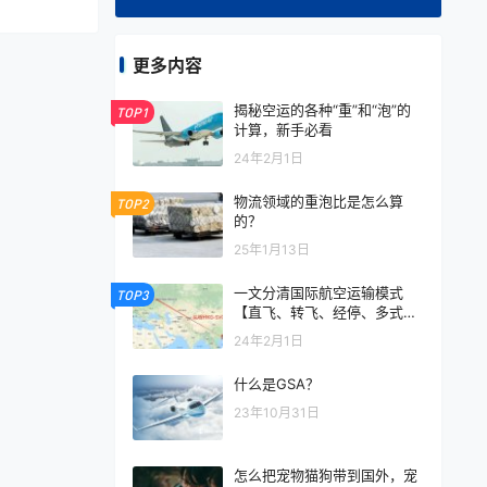
更多内容
揭秘空运的各种“重”和“泡”的
TOP1
计算，新手必看
24年2月1日
物流领域的重泡比是怎么算
TOP2
的？
25年1月13日
一文分清国际航空运输模式
TOP3
【直飞、转飞、经停、多式联
运】
24年2月1日
什么是GSA？
23年10月31日
怎么把宠物猫狗带到国外，宠