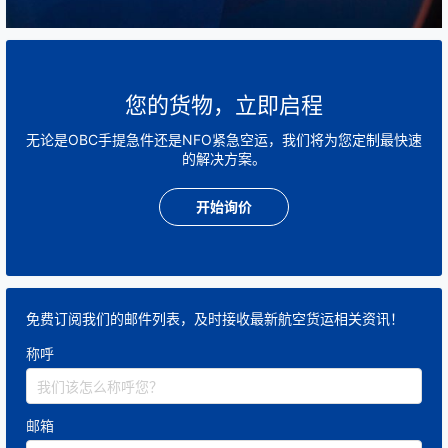
高价值货物往往需要单独保险，保障运输全程风
险；
保险费和安全保障措施也会计入总费用。
您的货物，立即启程
无论是OBC手提急件还是NFO紧急空运，我们将为您定制最快速
的解决方案。
二、费用特点
开始询价
Hand Carry费用通常以
实际机票成本 + 专人服务费
+ 清关与派送费 + 保险费
综合计算；
与普通航空货运相比，虽然单位成本高，但可大幅
免费订阅我们的邮件列表，及时接收最新航空货运相关资讯！
降低货物损坏、延误和丢失的潜在损失；
称呼
对紧急或高价值货物而言，
时间和安全价值远超过
额外费用
。
邮箱