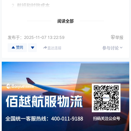
航班和时效成本
阅读全部
需优先选择直飞航班，或在最短时间内安排登机；
发布于：
2025-11-07 13:22:59
举报
航班票价、商务舱或特殊舱位费用通常高于普通货
运舱位。
赞同
参与讨论
直达连接
门到门急件服务
包含取件、报关、运输、派送全过程的全程管理；
服务时间灵活，可应对紧急订单或客户临时需求，
增加了操作成本。
专属保险与风险控制