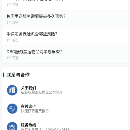
1
个回答
🌐 官网：
www.baiyuelogistics.cn
📞 客服热线：+86 400-011-9188
跨国手送服务需要提前多久预约？
📧 邮箱：
service@baiyuelogistics.cn
1
个回答
佰越航服——让每一次急件运输既快捷又安全。
手送服务保险包含哪些风险？
1
个回答
OBC服务禁运物品清单哪里查？
1
个回答
联系与合作
关于我们
佰越航服国际物流公司简介
在线询价
快速获取运费报价
服务热线
官方客户电话：400-011-9188