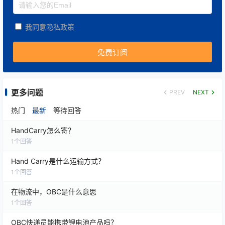
三、佰越航服优势
我同意隐私政策
上海佰越航服国际物流有限公司（佰越航服）提供专业
Hand Carry服务：
全球网络直达
：覆盖主要国际航线，确保快速送
达；
更多问题
PREV
NEXT
热门
最新
等待回答
全程可追踪
：实时监控运输状态，降低风险；
HandCarry怎么寄？
1
个回答
定制化报价
：根据货物重量、时效和目的地灵活计
算费用；
Hand Carry是什么运输方式？
1
个回答
7×24小时服务
：确保任何突发情况都能即时处理。
在物流中，OBC是什么意思
1
个回答
如需了解Hand Carry手提运输报价与方案：
OBC快递员能携带锂电池产品吗？