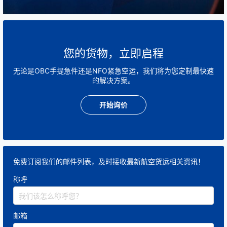
快速匹配可执行航班；
协调不同国家和地区的运输资源；
缩短货物交接时间；
您的货物，立即启程
提高运输成功率；
无论是OBC手提急件还是NFO紧急空运，我们将为您定制最快速
降低因航班调整带来的影响。
的解决方案。
专业携件人员在物流网络中承担什么作用？
开始询价
专业携件人员是OBC运输的重要组成部分。
根据运输方案，他们负责按照既定流程携带货物搭乘商
业航班，并配合完成货物交接，确保运输过程高效、有
免费订阅我们的邮件列表，及时接收最新航空货运相关资讯！
序。
称呼
对于时间要求严格的运输任务，物流服务商通常会根据
航班、签证、出入境要求等因素，合理安排携件人员和
运输路线。
邮箱