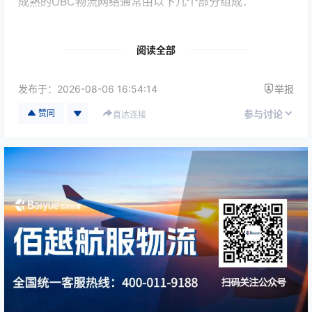
成熟的OBC物流网络通常由以下几个部分组成：
全球机场和航线资源；
阅读全部
覆盖主要国家和地区的合作伙伴网络；
经验丰富的专业携件人员；
发布于：
2026-08-06 16:54:14
举报
7×24小时运营支持团队；
赞同
参与讨论
直达连接
完善的运输监控和应急响应机制。
各环节紧密配合，可以根据客户需求快速制定运输方
案，并及时应对航班变化等突发情况。
为什么全球物流网络对OBC服务如此重要？
OBC运输通常用于生产停线、航空航天、汽车制造、半
导体、医疗器械等对时效要求极高的场景，运输时间往
往以小时计算。
拥有完善的全球物流网络，可以帮助物流服务商：