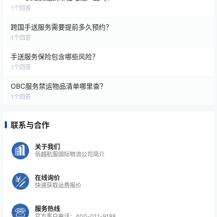
航空航天零部件；
1
个回答
汽车生产急件；
跨国手送服务需要提前多久预约？
半导体及电子元器件；
1
个回答
医疗器械及生命科学产品；
手送服务保险包含哪些风险？
高价值样品；
1
个回答
重要商业文件及紧急资料。
OBC服务禁运物品清单哪里查？
1
个回答
对于时间要求极高、无法等待普通国际空运流程的货
物，OBC通常是一种更加灵活、高效的运输方式。
联系与合作
选择OBC物流服务商需要关注哪些方面？
关于我们
佰越航服国际物流公司简介
企业在选择手提运输服务商时，建议重点关注：
在线询价
是否具备丰富的国际OBC运输经验；
快速获取运费报价
是否拥有覆盖全球的合作网络；
服务热线
是否能够提供7×24小时响应服务；
官方客户电话：400-011-9188