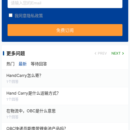
如何提高OBC物流网络的响应速度？
我同意隐私政策
为了满足紧急运输需求，物流服务商通常会提前建立完
善的全球协作体系，包括：
实时关注国际航班动态；
建立稳定的海外合作网络；
更多问题
PREV
NEXT
保持24小时客户服务和运营支持；
热门
最新
等待回答
制定应急运输预案；
根据不同地区快速调整运输方案。
HandCarry怎么寄？
1
个回答
完善的运营体系能够帮助客户在紧急情况下尽快启动运
Hand Carry是什么运输方式？
输任务。
1
个回答
哪些货物适合采用手提运输？
在物流中，OBC是什么意思
1
个回答
OBC服务通常适用于以下类型的货物：
OBC快递员能携带锂电池产品吗？