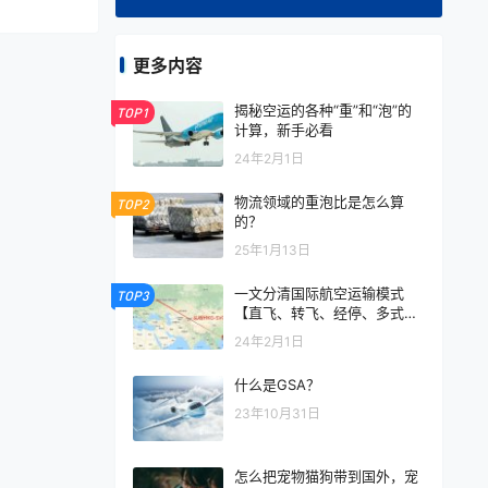
更多内容
揭秘空运的各种“重”和“泡”的
TOP1
计算，新手必看
24年2月1日
物流领域的重泡比是怎么算
TOP2
的？
25年1月13日
一文分清国际航空运输模式
TOP3
【直飞、转飞、经停、多式联
运】
24年2月1日
什么是GSA？
23年10月31日
怎么把宠物猫狗带到国外，宠