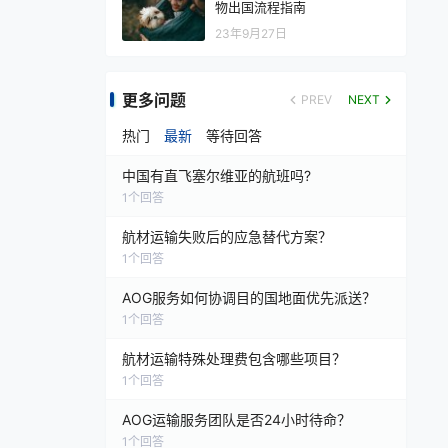
物出国流程指南
23年9月27日
更多问题
PREV
NEXT
热门
最新
等待回答
中国有直飞塞尔维亚的航班吗?
1
个回答
航材运输失败后的应急替代方案？
1
个回答
AOG服务如何协调目的国地面优先派送？
1
个回答
航材运输特殊处理费包含哪些项目？
1
个回答
AOG运输服务团队是否24小时待命？
1
个回答