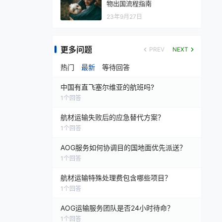
物出国流程指南
23年9月27日
更多问题
PREV
NEXT
热门
最新
等待回答
中国有直飞塞尔维亚的航班吗?
1
个回答
航材运输失败后的应急替代方案？
1
个回答
AOG服务如何协调目的国地面优先派送？
1
个回答
航材运输特殊处理费包含哪些项目？
1
个回答
AOG运输服务团队是否24小时待命？
1
个回答