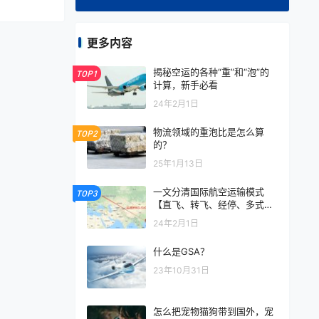
更多内容
揭秘空运的各种“重”和“泡”的
TOP1
计算，新手必看
24年2月1日
物流领域的重泡比是怎么算
TOP2
的？
25年1月13日
一文分清国际航空运输模式
TOP3
【直飞、转飞、经停、多式联
运】
24年2月1日
什么是GSA？
23年10月31日
怎么把宠物猫狗带到国外，宠