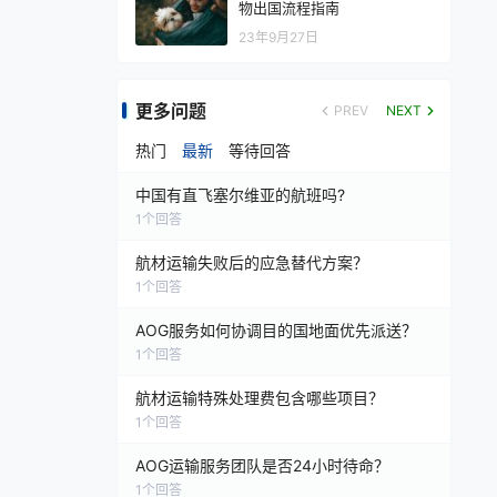
物出国流程指南
23年9月27日
更多问题
PREV
NEXT
热门
最新
等待回答
中国有直飞塞尔维亚的航班吗?
1
个回答
航材运输失败后的应急替代方案？
1
个回答
AOG服务如何协调目的国地面优先派送？
1
个回答
航材运输特殊处理费包含哪些项目？
1
个回答
AOG运输服务团队是否24小时待命？
1
个回答