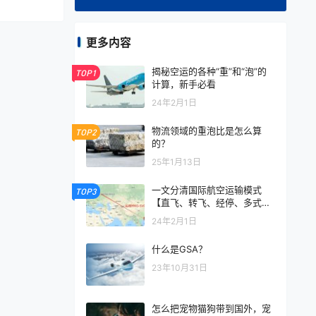
更多内容
揭秘空运的各种“重”和“泡”的
TOP1
计算，新手必看
24年2月1日
物流领域的重泡比是怎么算
TOP2
的？
25年1月13日
一文分清国际航空运输模式
TOP3
【直飞、转飞、经停、多式联
运】
24年2月1日
什么是GSA？
23年10月31日
怎么把宠物猫狗带到国外，宠