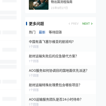
物出国流程指南
23年9月27日
更多问题
PREV
NEXT
热门
最新
等待回答
中国有直飞塞尔维亚的航班吗?
1
个回答
航材运输失败后的应急替代方案？
1
个回答
AOG服务如何协调目的国地面优先派送？
1
个回答
航材运输特殊处理费包含哪些项目？
1
个回答
AOG运输服务团队是否24小时待命？
1
个回答