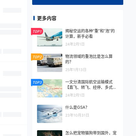
更多内容
揭秘空运的各种“重”和“泡”的
TOP1
计算，新手必看
24年2月1日
物流领域的重泡比是怎么算
TOP2
的？
25年1月13日
一文分清国际航空运输模式
TOP3
【直飞、转飞、经停、多式联
运】
24年2月1日
什么是GSA？
23年10月31日
怎么把宠物猫狗带到国外，宠