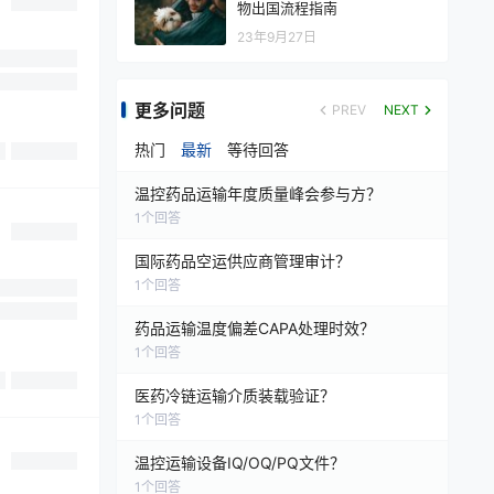
物出国流程指南
23年9月27日
更多问题
PREV
NEXT
热门
最新
等待回答
温控药品运输年度质量峰会参与方？
1
个回答
国际药品空运供应商管理审计？
1
个回答
药品运输温度偏差CAPA处理时效？
1
个回答
医药冷链运输介质装载验证？
1
个回答
温控运输设备IQ/OQ/PQ文件？
1
个回答