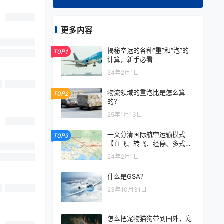
更多内容
揭秘空运的各种“重”和“泡”的
TOP1
计算，新手必看
24年2月1日
物流领域的重泡比是怎么算
TOP2
的？
25年1月13日
一文分清国际航空运输模式
TOP3
【直飞、转飞、经停、多式联
运】
24年2月1日
什么是GSA？
23年10月31日
怎么把宠物猫狗带到国外，宠