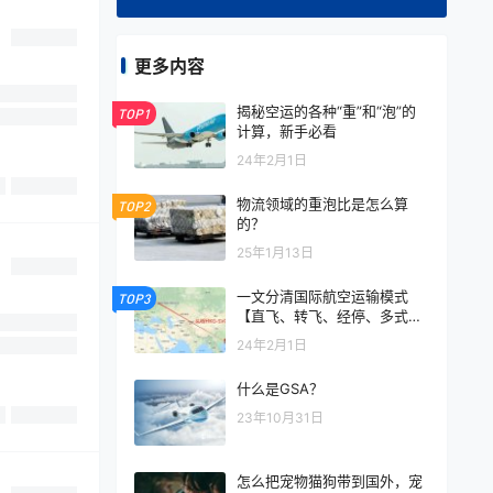
更多内容
揭秘空运的各种“重”和“泡”的
TOP1
计算，新手必看
24年2月1日
物流领域的重泡比是怎么算
TOP2
的？
25年1月13日
一文分清国际航空运输模式
TOP3
【直飞、转飞、经停、多式联
运】
24年2月1日
什么是GSA？
23年10月31日
怎么把宠物猫狗带到国外，宠