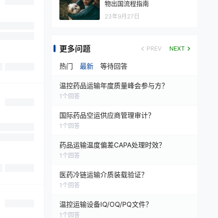
物出国流程指南
23年9月27日
更多问题
PREV
NEXT
热门
最新
等待回答
温控药品运输年度质量峰会参与方？
1
个回答
国际药品空运供应商管理审计？
1
个回答
药品运输温度偏差CAPA处理时效？
1
个回答
医药冷链运输介质装载验证？
1
个回答
温控运输设备IQ/OQ/PQ文件？
1
个回答