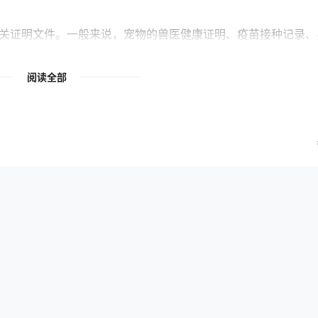
关证明文件。一般来说，宠物的兽医健康证明、疫苗接种记录、
能够证明宠物的身份真实性、健康状况和合法所有权，有助于顺
阅读全部
物的合法权益和确保其健康安全。这也是政府和相关机构为了宠
者应该提前了解相关要求，并按照规定提供所需的身份注册信息