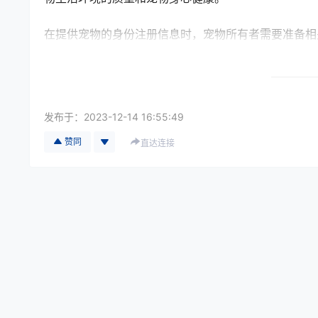
在提供宠物的身份注册信息时，宠物所有者需要准备相
明、宠物所有权证明等都是需要提供的文件。这些文件
国过程。
总之，宠物回国时需要提供身份注册信息是为了保护宠
发布于：
2023-12-14 16:55:49
公共安全所采取的措施。在准备宠物回国时，宠物所有
宠物能够顺利回国。
赞同
直达连接