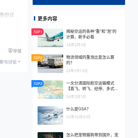
身份证
更多内容
利完成回
揭秘空运的各种“重”和“泡”的
TOP1
计算，新手必看
物管理和
24年2月1日
举报
，以确保
物流领域的重泡比是怎么算
TOP2
参与讨论
的？
25年1月13日
一文分清国际航空运输模式
TOP3
【直飞、转飞、经停、多式联
运】
24年2月1日
什么是GSA？
23年10月31日
怎么把宠物猫狗带到国外，宠