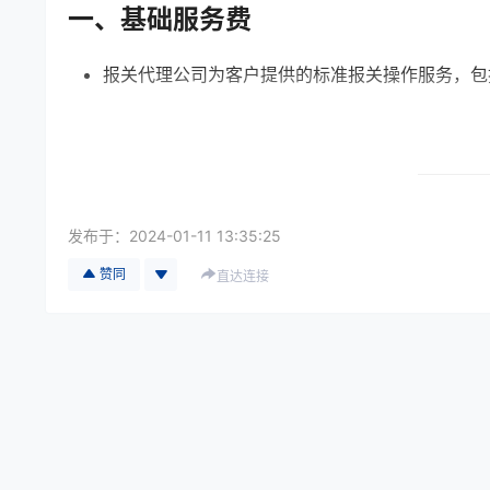
一、基础服务费
报关代理公司为客户提供的标准报关操作服务，包
单证审核（发票、装箱单、合同等）
海关申报与操作
发布于：
2024-01-11 13:35:25
与海关、检验检疫机构的协调
赞同
直达连接
收费方式
：按票/按单件/按批量收取
佰越航服优势
：提供透明报价，按单计费，无隐藏