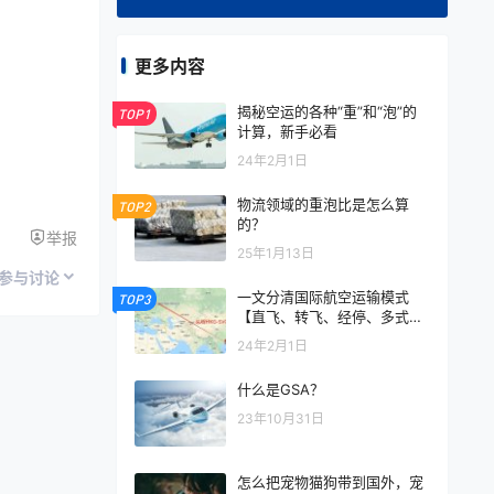
更多内容
揭秘空运的各种“重”和“泡”的
TOP1
计算，新手必看
24年2月1日
物流领域的重泡比是怎么算
TOP2
的？
举报
25年1月13日
参与讨论
一文分清国际航空运输模式
TOP3
【直飞、转飞、经停、多式联
运】
24年2月1日
什么是GSA？
23年10月31日
怎么把宠物猫狗带到国外，宠