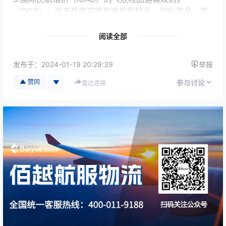
（DGR）：当天件中可能包含的危险品，如化学品、气
体、液体等，需要符合ICAO的DGR。这些规则确保危险
品在国际空运中的正确包装、标记和处理，以防止任何
阅读全部
可能的危险或损害。
发布于：
2024-01-19 20:29:39
举报
4.国际海关法规：国际空运当天件需要遵守国际海关法
规，以确保货物能够顺利通关。这些法规规定了货物的
赞同
参与讨论
直达连接
进出口手续、申报要求、税费等事项。在货物通过海关
时，必须准确填写和提交相关文件，并遵守海关的检查
和审核程序。
5.运输公司的规定：不同的航空公司和运输公司可能有
各自的规定和要求，包括但不限于货物包装标准、尺寸
和重量限制、禁运品清单等。当天件的发件人需要了解
并遵守所选航空公司或运输公司的规定，以确保货物满
足他们的要求并能够被接受运输。
此外，还有其他一些法规和规定需要遵守，例如国家和
地区的进出口限制、货物保险要求、国际贸易合规等。