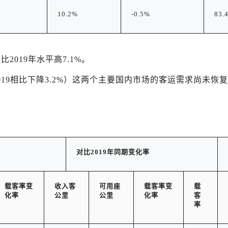
10.2%
-0.5%
83.
比2019年水平高7.1%。
019相比下降3.2%）这两个主要国内市场的客运需求尚未恢
对比
2019
年同期变化率
载客率
变
收入客
可用座
载客率
变
载
化率
公里
公里
化率
客
率