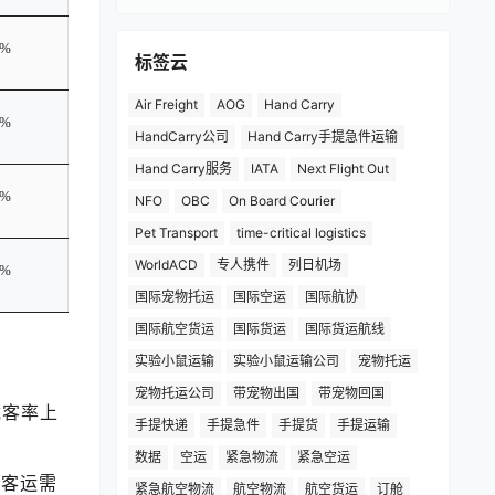
1%
标签云
Air Freight
AOG
Hand Carry
7%
HandCarry公司
Hand Carry手提急件运输
Hand Carry服务
IATA
Next Flight Out
2%
NFO
OBC
On Board Courier
Pet Transport
time-critical logistics
WorldACD
专人携件
列日机场
9%
国际宠物托运
国际空运
国际航协
国际航空货运
国际货运
国际货运航线
实验小鼠运输
实验小鼠运输公司
宠物托运
宠物托运公司
带宠物出国
带宠物回国
载客率上
手提快递
手提急件
手提货
手提运输
数据
空运
紧急物流
紧急空运
月客运需
紧急航空物流
航空物流
航空货运
订舱