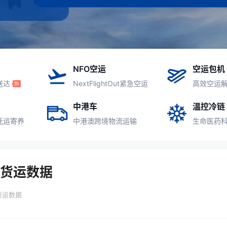
NFO空运
空运包机
送达
NextFlightOut紧急空运
高效空运
中港车
温控冷链
托运寄养
中港澳跨境物流运输
生命医药
客货运数据
货运数据