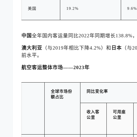
美国
19.2%
9.6%
中国
全年国内客运量同比2022年同期增长138.8%，
澳大利亚
（与2019年相比下降4.2%）和
日本
（与2
前水平。
航空客运整体市场
——2023
年
全球市场
份
同比变化率
额占比
收入客
可用座
公里
公里