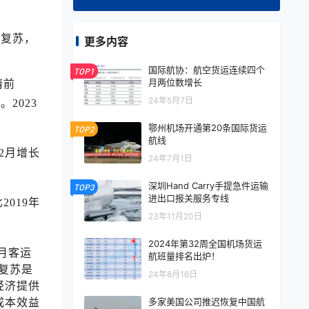
续复苏，
更多内容
国际航协：航空货运连续四个
TOP1
月两位数增长
情前
24年5月7日
。2023
鄂州机场开通第20条国际货运
TOP2
航线
12月增长
24年7月1日
深圳Hand Carry手提急件运输
TOP3
进出口报关服务专线
2019年
23年11月20日
2024年第32周全国机场货运
2月客运
航班量排名出炉！
业复苏是
24年8月16日
经济提供
多家美国公司推迟恢复中国航
成本效益