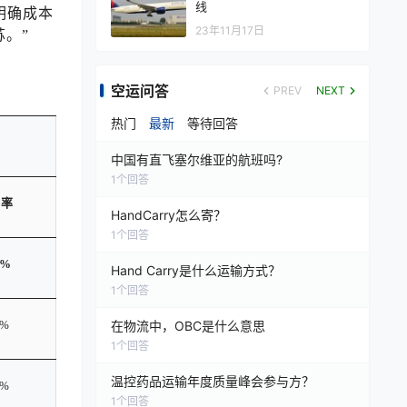
线
明确成本
23年11月17日
。”
空运问答
PREV
NEXT
热门
最新
等待回答
中国有直飞塞尔维亚的航班吗?
1
个回答
客率
HandCarry怎么寄？
1
个回答
1%
Hand Carry是什么运输方式？
1
个回答
在物流中，OBC是什么意思
2%
1
个回答
温控药品运输年度质量峰会参与方？
2%
1
个回答