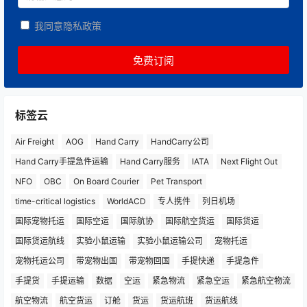
我同意隐私政策
标签云
Air Freight
AOG
Hand Carry
HandCarry公司
Hand Carry手提急件运输
Hand Carry服务
IATA
Next Flight Out
NFO
OBC
On Board Courier
Pet Transport
time-critical logistics
WorldACD
专人携件
列日机场
国际宠物托运
国际空运
国际航协
国际航空货运
国际货运
国际货运航线
实验小鼠运输
实验小鼠运输公司
宠物托运
宠物托运公司
带宠物出国
带宠物回国
手提快递
手提急件
手提货
手提运输
数据
空运
紧急物流
紧急空运
紧急航空物流
航空物流
航空货运
订舱
货运
货运航班
货运航线