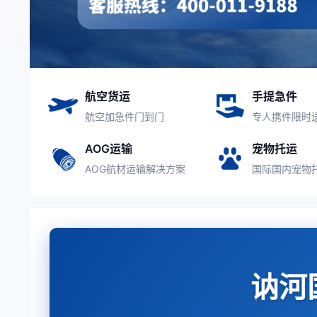
航空货运
手提急件
航空加急件门到门
专人携件限时
AOG运输
宠物托运
AOG航材运输解决方案
国际国内宠物
讷河