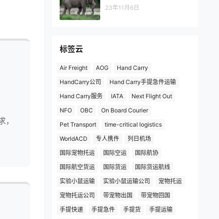
23年11月6日
标签云
Air Freight
AOG
Hand Carry
HandCarry公司
Hand Carry手提急件运输
Hand Carry服务
IATA
Next Flight Out
NFO
OBC
On Board Courier
求，
Pet Transport
time-critical logistics
WorldACD
专人携件
列日机场
国际宠物托运
国际空运
国际航协
国际航空货运
国际货运
国际货运航线
实验小鼠运输
实验小鼠运输公司
宠物托运
宠物托运公司
带宠物出国
带宠物回国
手提快递
手提急件
手提货
手提运输