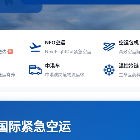
NFO空运
空运包机
送达
NextFlightOut紧急空运
高效空运
中港车
温控冷链
托运寄养
中港澳跨境物流运输
生命医药
国际紧急空运