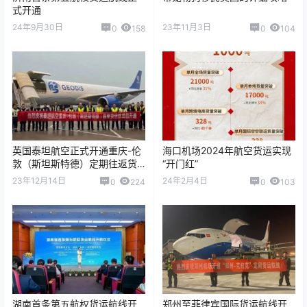
式开通
24年9月30日
23年11月3日
0
158
0
104
英国泰坦航空正式开通重庆-伦
海口机场2024年航空货运实现
敦（斯坦斯特德）定期往返货
“开门红”
运航线
23年12月14日
24年2月4日
0
224
0
103
湖南首条第五航权货运航线开
郑州至菲律宾国际货运航线开