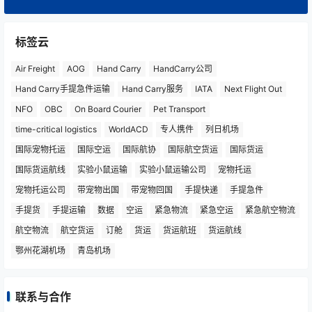
标签云
Air Freight
AOG
Hand Carry
HandCarry公司
Hand Carry手提急件运输
Hand Carry服务
IATA
Next Flight Out
NFO
OBC
On Board Courier
Pet Transport
time-critical logistics
WorldACD
专人携件
列日机场
国际宠物托运
国际空运
国际航协
国际航空货运
国际货运
国际货运航线
实验小鼠运输
实验小鼠运输公司
宠物托运
宠物托运公司
带宠物出国
带宠物回国
手提快递
手提急件
手提货
手提运输
数据
空运
紧急物流
紧急空运
紧急航空物流
航空物流
航空货运
订舱
货运
货运航班
货运航线
鄂州花湖机场
青岛机场
联系与合作