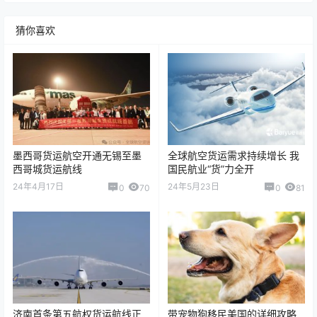
猜你喜欢
墨西哥货运航空开通无锡至墨
全球航空货运需求持续增长 我
西哥城货运航线
国民航业“货”力全开
24年4月17日
24年5月23日
0
70
0
81
济南首条第五航权货运航线正
带宠物狗移民美国的详细攻略