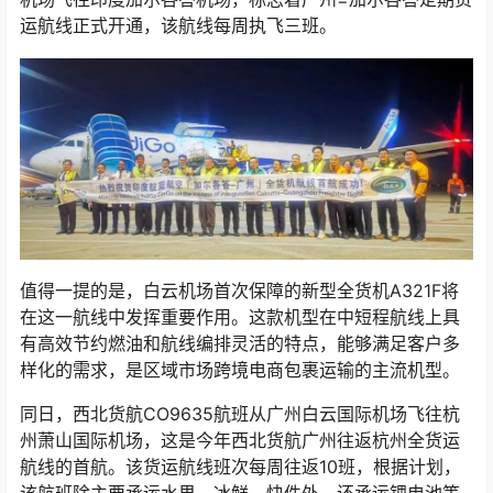
运航线正式开通，该航线每周执飞三班。
值得一提的是，白云机场首次保障的新型全货机A321F将
在这一航线中发挥重要作用。这款机型在中短程航线上具
有高效节约燃油和航线编排灵活的特点，能够满足客户多
样化的需求，是区域市场跨境电商包裹运输的主流机型。
同日，西北货航CO9635航班从广州白云国际机场飞往杭
州萧山国际机场，这是今年西北货航广州往返杭州全货运
航线的首航。该货运航线班次每周往返10班，根据计划，