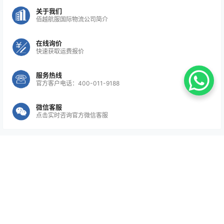
关于我们
佰越航服国际物流公司简介
在线询价
快速获取运费报价
服务热线
官方客户电话：400-011-9188
微信客服
点击实时咨询官方微信客服
Copyright © 2026
佰越航服
询价
首页
服务
案例
电话
邮件
顶部
沪ICP备20000693号-2
沪公网安备31011502019980号