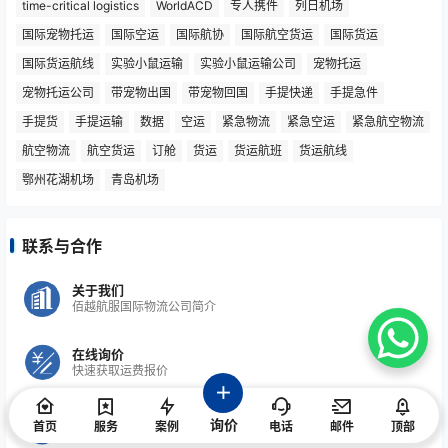
time-critical logistics
WorldACD
专人携件
列日机场
国际宠物托运
国际空运
国际航协
国际航空货运
国际货运
国际货运航线
实验小鼠运输
实验小鼠运输公司
宠物托运
宠物托运公司
带宠物出国
带宠物回国
手提快递
手提急件
手提货
手提运输
数据
空运
紧急物流
紧急空运
紧急航空物流
航空物流
航空货运
订舱
货运
货运航班
货运航线
鄂州花湖机场
青岛机场
联系与合作
关于我们
佰越航服国际物流公司简介
在线询价
快速获取运费报价
服务热线
询价
首页
服务
案例
电话
邮件
顶部
官方客户电话：400-011-9188