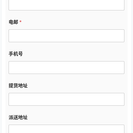
留
电邮
*
言
备
注
留
言
备
手机号
注
*
提货地址
派送地址