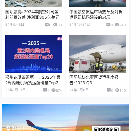
国际航协: 2024年航空公司盈
中国航空货运市场变革及对货
利前景改善 净利润305亿美元
运枢纽机场建设的启示
24年6月5日
24年1月31日
0
80
0
240
鄂州花湖逼近第一，2025年第
国际航协北亚区货运季度报
2周内地机场货运航班量Top20
告-2023 Q3
出炉
25年1月13日
24年3月6日
0
574
0
140