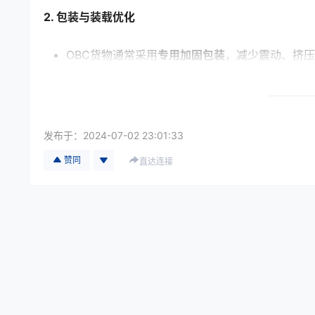
2. 包装与装载优化
OBC货物通常采用
专用加固包装
，减少震动、挤压
根据货物类型（电子产品、医药样品、航空零部件
佰越航服提供专业包装建议及定制化运输方案，确
发布于：
2024-07-02 23:01:33
赞同
直达连接
3. 避免中转环节，提高安全性
普通空运需多次装卸、分拣和仓储，中间环节增加
OBC模式下，货物随航员随身携带，减少机场仓
4. 严格文件与清关控制