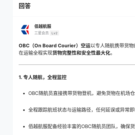
回答
佰越航服
三星会员
Lv2
OBC（On Board Courier）空运
以专人随航携带货物
在运输全程实现
货物完整性和安全性最大化
。
1. 专人随航，全程监控
OBC随航员直接携带货物登机，避免货物在机场
全程跟踪航班状态与运输路径，任何延误或异常即
佰越航服配备经验丰富的OBC随航员团队，确保