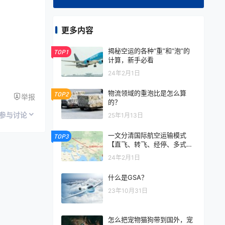
更多内容
揭秘空运的各种“重”和“泡”的
TOP1
计算，新手必看
24年2月1日
物流领域的重泡比是怎么算
TOP2
举报
的？
参与讨论
25年1月13日
一文分清国际航空运输模式
TOP3
【直飞、转飞、经停、多式联
运】
24年2月1日
什么是GSA？
23年10月31日
怎么把宠物猫狗带到国外，宠