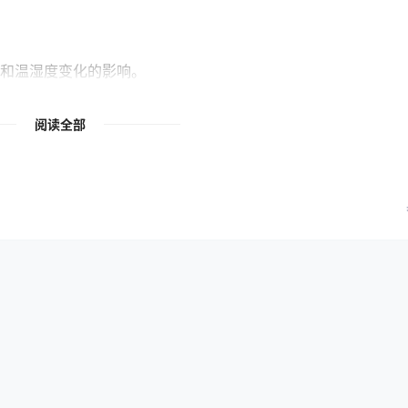
和温湿度变化的影响。
等），选择防静电、耐冲击或温控包装方案。
阅读全部
保货物在飞行过程中安全无损。
货物丢失或破损风险。
储和多点转运，显著降低潜在风险。