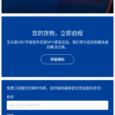
2️⃣ 通过节约成本降低OBC空运成本
(1) 航班优化
优先直飞航班
：减少中转延误和额外费用。
您的货物，立即启程
无论是OBC手提急件还是NFO紧急空运，我们将为您定制最快速
利用廉价商务舱/灵活票价
：在保证时间敏感性的前
的解决方案。
提下，选择价格相对优惠的航班。
开始询价
共享或拼单模式
：将多件急件合并运输，分摊OBC
成本。
(2) 人员管理优化
免费订阅我们的邮件列表，及时接收最新航空货运相关资讯！
称呼
固定或熟练OBC人员
：熟悉流程可减少误操作和延
误成本。