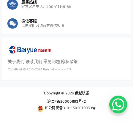
服务热线
官方客户电话：400-011-9188
微信客服
总结：提高效率不仅降低直接运输成本，还可以降
点击实时咨询官方微信客服
低
隐性成本
（延误损失、仓储费用、客户赔偿
等）。
关于我们
联系我们
常见问题
隐私政策
CopyRight ©
2013-2024
BaiYueLogistics.CN
4️⃣ 战略性降低成本
混合物流模式
：大件或非紧急货物走普通航空或快
Copyright © 2026
佰越航服
递，小件高价值货物走OBC。
沪ICP备20000693号-2
沪公网安备31011502019980号
长期合作协议
：与航空公司或差旅代理签订固定合
同，可获得票价和服务折扣。