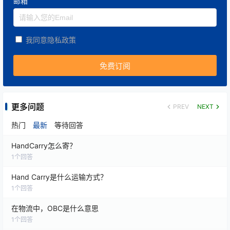
邮箱
差旅计划合理化
：提前预订机票、酒店，可节省差
旅费用。
我同意隐私政策
跨地区调度
：减少空驶时间，避免人员浪费。
(3) 行程与流程优化
提前准备报关、单证和接收方信息
：减少机场滞留
更多问题
PREV
NEXT
和临时处理费用。
热门
最新
等待回答
数字化追踪和沟通
：利用物流管理系统减少人工协
HandCarry怎么寄？
调成本。
1
个回答
Hand Carry是什么运输方式？
(4) 风险成本降低
1
个回答
在物流中，OBC是什么意思
保险与风险评估
：高价值货物使用OBC可以减少因
1
个回答
延误、丢失产生的损失成本。