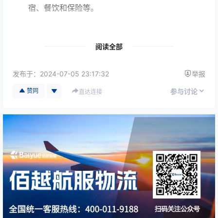
宿、餐饮和保险等。
管理成本
：物流协调、追踪、报关文件处理和紧急
阅读全部
问题处理。
发布于：
2024-07-05 23:17:32
举报
附加费用
：快递费、燃油附加费、目的地处理费
等。
赞同
参与讨论
直达连接
OBC与普通空运相比，虽然单位运输成本高，但在
时间敏感、价值高的货物运输
中可以避免高额延误
损失，因此“整体物流成本”可能下降。