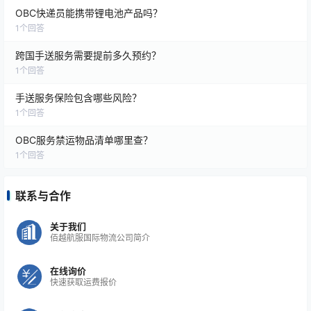
OBC快递员能携带锂电池产品吗？
优先处理关务与安检
：避免因文件不齐导致的滞留
1
个回答
费用。
跨国手送服务需要提前多久预约？
1
个回答
手送服务保险包含哪些风险？
1
个回答
3️⃣ 提高效率降低运输成本
OBC服务禁运物品清单哪里查？
1
个回答
效率手段
成本影响
联系与合作
提前规划航线和时间
避免加急机票费用和仓储费用
关于我们
使用数字化追踪工具
降低人工协调和异常处理成本
佰越航服国际物流公司简介
标准化操作流程
减少因操作失误导致的延误或返工成本
在线询价
快速获取运费报价
多货合并调度
分摊OBC人工成本，提高运输单位效率