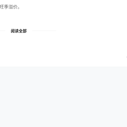
旺季溢价。
阅读全部
急操作费。
报关代理费。