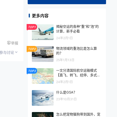
更多内容
揭秘空运的各种“重”和“泡”的
TOP1
计算，新手必看
24年2月1日
举报
物流领域的重泡比是怎么算
TOP2
参与讨论
的？
25年1月13日
一文分清国际航空运输模式
TOP3
【直飞、转飞、经停、多式联
运】
24年2月1日
什么是GSA？
23年10月31日
怎么把宠物猫狗带到国外，宠