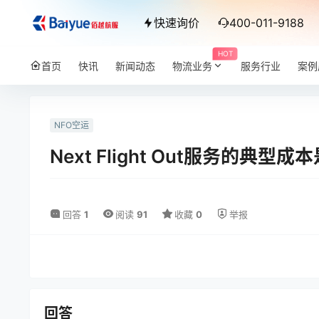
快速询价
400-011-9188
HOT
首页
快讯
新闻动态
物流业务
服务行业
案例
NFO空运
Next Flight Out服务的典型成
回答
1
阅读
91
收藏
0
举报
回答