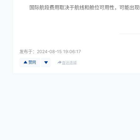
国际航段费用取决于航线和舱位可用性，可能出现
地面操作费
包括提货、机场交接、优先安检、装机等环节的加
发布于：
2024-08-15 19:06:17
费用因机场及代理公司不同而波动。
赞同
直达连接
清关与文件处理费
若涉及跨境运输，需要支付加急清关、文件审查及
人工与服务费
NFO通常配备专属协调员，负责全程监控和沟通。