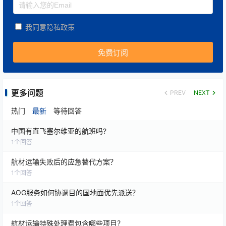
不推荐芯片使用 → 海运/铁路
我同意隐私政策
芯片属于高价值+时效敏感品，风险和周期都不适
合。
更多问题
PREV
NEXT
三、佰越航服的优势方案
热门
最新
等待回答
针对芯片这类高时效货物，佰越航服提供：
中国有直飞塞尔维亚的航班吗?
1
个回答
OBC/Hand Carry 手提急件
：最快速的方式，6-24
小时送达主要国际城市，适合研发/停产等极端紧急
航材运输失败后的应急替代方案？
1
个回答
情况。
AOG服务如何协调目的国地面优先派送？
NFO优先空运
：确保第一时间装载，兼顾时效与成
1
个回答
本，适合
大批量电子元件
。
航材运输特殊处理费包含哪些项目？