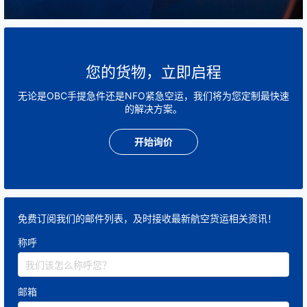
是唯一能确保
小时级交付
的方式。
次快且高效 → NFO
您的货物，立即启程
不一定随身，但能确保搭上最早的航班，且享受优
无论是OBC手提急件还是NFO紧急空运，我们将为您定制最快速
先清关。
的解决方案。
开始询价
比快递公司更灵活，适合
批量电子元件
。
标准选择 → 国际快递（DHL/UPS/FedEx）
免费订阅我们的邮件列表，及时接收最新航空货运相关资讯！
时效稳定，但节假日、旺季、清关等容易延误。
称呼
对于
没有极端时效要求
的国际订单，可以作为常规
选择。
邮箱