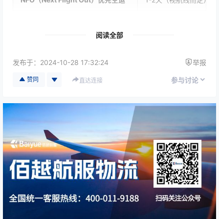
国际快递（DHL/FedEx/UPS/TNT）
2-5天
阅读全部
商业航班托运+代理清关
3-7天
发布于：
2024-10-28 17:32:24
举报
海运/铁路
1-4周
赞同
参与讨论
直达连接
二、分析对比
最快的方式 → OBC/Hand Carry
芯片直接由专人随身带上飞机，抵达后即刻清关交
付。
对于
生产停工风险
、
研发测试
、
客户急用样品
，这