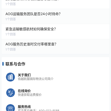
1
个回答
清关加速通道
：在日本、越南、欧洲、美国等国家
AOG运输服务团队是否24小时待命？
有本地清关伙伴，确保货物到达即能快速交付。
1
个回答
紧急运输敏感航材如何确保安全？
全程追踪与保险
：保障货物安全，避免遗失与延
1
个回答
误。
AOG服务历史准时交付率哪里查？
1
个回答
✅
结论
：
联系与合作
最快送达 → OBC/Hand Carry（小时级，适合少量
关于我们
佰越航服国际物流公司简介
高价值芯片）
在线询价
次快且稳定 → NFO 优先空运（1-2天，适合批量）
快速获取运费报价
服务热线
常规方案 → 国际快递（2-5天，适合非极端急件）
官方客户电话：400-011-9188