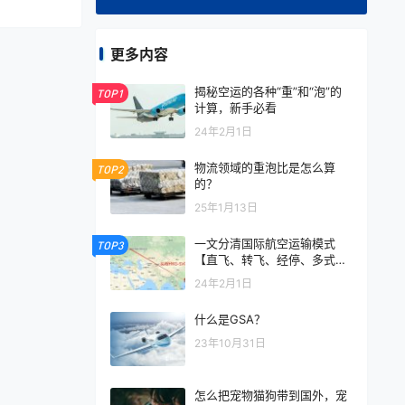
更多内容
揭秘空运的各种“重”和“泡”的
TOP1
计算，新手必看
24年2月1日
物流领域的重泡比是怎么算
TOP2
的？
25年1月13日
一文分清国际航空运输模式
TOP3
【直飞、转飞、经停、多式联
运】
24年2月1日
什么是GSA？
23年10月31日
怎么把宠物猫狗带到国外，宠