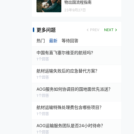
物出国流程指南
23年9月27日
更多问题
PREV
NEXT
热门
最新
等待回答
中国有直飞塞尔维亚的航班吗?
1
个回答
航材运输失败后的应急替代方案？
1
个回答
AOG服务如何协调目的国地面优先派送？
1
个回答
航材运输特殊处理费包含哪些项目？
1
个回答
AOG运输服务团队是否24小时待命？
1
个回答