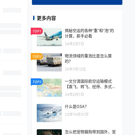
更多内容
揭秘空运的各种“重”和“泡”的
TOP1
计算，新手必看
24年2月1日
物流领域的重泡比是怎么算
TOP2
的？
25年1月13日
一文分清国际航空运输模式
TOP3
【直飞、转飞、经停、多式联
运】
24年2月1日
什么是GSA？
23年10月31日
怎么把宠物猫狗带到国外，宠